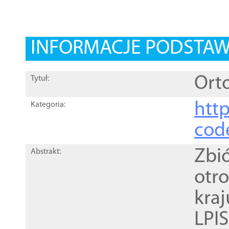
INFORMACJE PODSTA
Orto
Tytuł:
http
Kategoria:
cod
Zbi
Abstrakt:
otr
kra
LPI