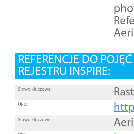
pho
Refe
Aer
REFERENCJE DO POJĘ
REJESTRU INSPIRE:
Rast
Słowo kluczowe:
htt
URL:
Aer
Słowo kluczowe: