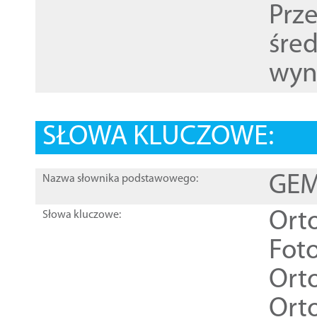
Prz
śre
wyn
SŁOWA KLUCZOWE:
GEME
Nazwa słownika podstawowego:
Ort
Słowa kluczowe:
Foto
Ort
Ort