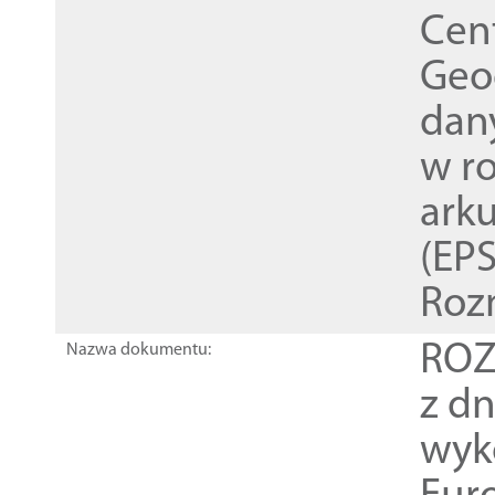
Cen
Geod
dan
w r
ark
(EPS
Roz
ROZ
Nazwa dokumentu:
z dn
wyk