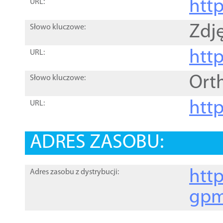
htt
URL:
Zdję
Słowo kluczowe:
htt
URL:
Ort
Słowo kluczowe:
http
URL:
ADRES ZASOBU:
http
Adres zasobu z dystrybucji:
gpm