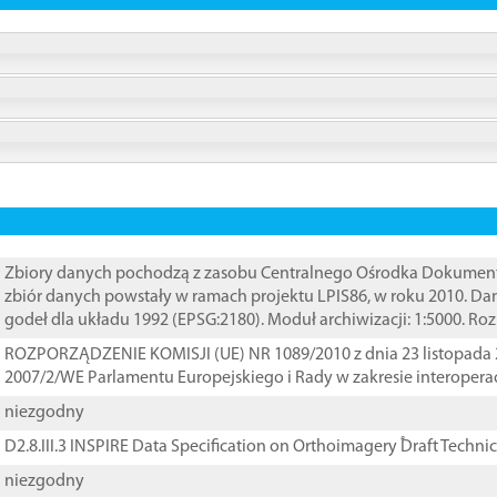
Zbiory danych pochodzą z zasobu Centralnego Ośrodka Dokumentacj
zbiór danych powstały w ramach projektu LPIS86, w roku 2010. D
godeł dla układu 1992 (EPSG:2180). Moduł archiwizacji: 1:5000. Ro
ROZPORZĄDZENIE KOMISJI (UE) NR 1089/2010 z dnia 23 listopada 
2007/2/WE Parlamentu Europejskiego i Rady w zakresie interopera
niezgodny
D2.8.III.3 INSPIRE Data Specification on Orthoimagery ֠Draft Techni
niezgodny