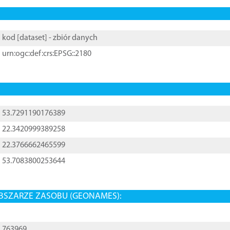
kod [
dataset
] - zbiór danych
urn:ogc:def:crs:EPSG::2180
53.7291190176389
22.3420999389258
22.3766662465599
53.7083800253644
BSZARZE ZASOBU (GEONAMES):
763969