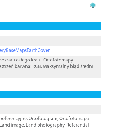
ageryBaseMapsEarthCover
bszaru całego kraju. Ortofotomapy
estrzeń barwna: RGB. Maksymalny błąd średni
referencyjne
,
Ortofotogram
,
Ortofotomapa
Land image
,
Land photography
,
Referential