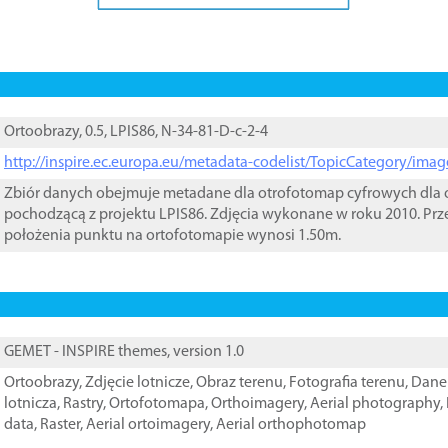
Ortoobrazy, 0.5, LPIS86, N-34-81-D-c-2-4
http://inspire.ec.europa.eu/metadata-codelist/TopicCategory/im
Zbiór danych obejmuje metadane dla otrofotomap cyfrowych dla o
pochodzącą z projektu LPIS86. Zdjęcia wykonane w roku 2010. Prz
położenia punktu na ortofotomapie wynosi 1.50m.
GEMET - INSPIRE themes, version 1.0
Ortoobrazy
,
Zdjęcie lotnicze
,
Obraz terenu
,
Fotografia terenu
,
Dane 
lotnicza
,
Rastry
,
Ortofotomapa
,
Orthoimagery
,
Aerial photography
,
data
,
Raster
,
Aerial ortoimagery
,
Aerial orthophotomap