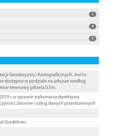
1
4
5
i Geodezyjnej i Kartograficznych. Jest to
ane dostępne w podziale na arkusze według
zmiar terenowy piksela 0.5m.
2010 r. w sprawie wykonania dyrektywy
cyjności zbiorów i usług danych przestrzennych
cal Guidelines