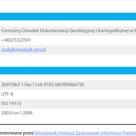
Centralny Ośrodek Dokumentacji Geodezyjnej i Kartograficznej w
+48225322501
codgik@codgik.gov.pl
2b9758cf-176a-11e6-97d3-b870f44b6730
UTF-8
ISO 19115
2003/cor.1:2006
enerowane przez
Wrocławski Instytut Zastosowań Informacji Przestrz