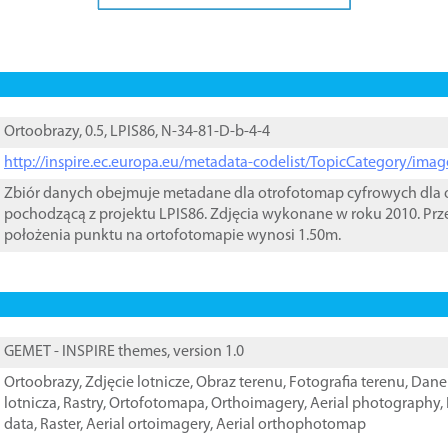
Ortoobrazy, 0.5, LPIS86, N-34-81-D-b-4-4
http://inspire.ec.europa.eu/metadata-codelist/TopicCategory/im
Zbiór danych obejmuje metadane dla otrofotomap cyfrowych dla o
pochodzącą z projektu LPIS86. Zdjęcia wykonane w roku 2010. Prz
położenia punktu na ortofotomapie wynosi 1.50m.
GEMET - INSPIRE themes, version 1.0
Ortoobrazy
,
Zdjęcie lotnicze
,
Obraz terenu
,
Fotografia terenu
,
Dane 
lotnicza
,
Rastry
,
Ortofotomapa
,
Orthoimagery
,
Aerial photography
,
data
,
Raster
,
Aerial ortoimagery
,
Aerial orthophotomap