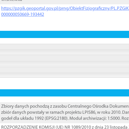
https://pzgik.geoportal.gov.pl/prng/ObiektFizjograficzny/PL.PZG
000000050669-193442
Zbiory danych pochodzą z zasobu Centralnego Ośrodka Dokumentacj
zbiór danych powstały w ramach projektu LPIS86, w roku 2010. D
godeł dla układu 1992 (EPSG:2180). Moduł archiwizacji: 1:5000. Ro
ROZPORZĄDZENIE KOMISJI (UE) NR 1089/2010 z dnia 23 listopada 