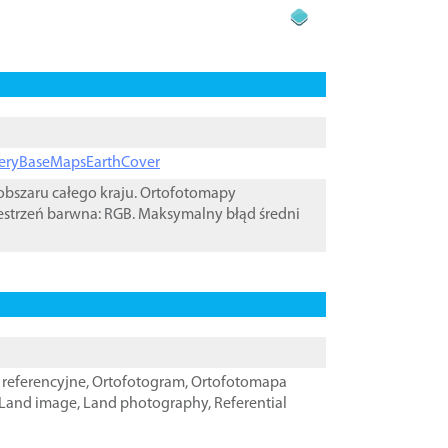
ageryBaseMapsEarthCover
bszaru całego kraju. Ortofotomapy
estrzeń barwna: RGB. Maksymalny błąd średni
referencyjne
,
Ortofotogram
,
Ortofotomapa
Land image
,
Land photography
,
Referential