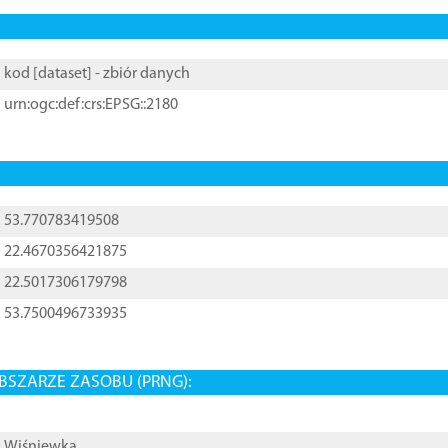
kod [
dataset
] - zbiór danych
urn:ogc:def:crs:EPSG::2180
53.770783419508
22.4670356421875
22.5017306179798
53.7500496733935
BSZARZE ZASOBU (PRNG):
Wiśniewka