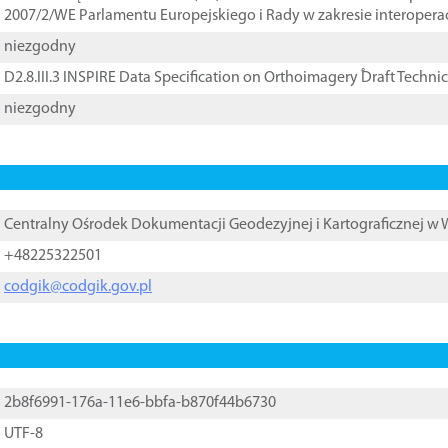
2007/2/WE Parlamentu Europejskiego i Rady w zakresie interopera
niezgodny
D2.8.III.3 INSPIRE Data Specification on Orthoimagery ֠Draft Techni
niezgodny
Centralny Ośrodek Dokumentacji Geodezyjnej i Kartograficznej w
+48225322501
codgik@codgik.gov.pl
2b8f6991-176a-11e6-bbfa-b870f44b6730
UTF-8