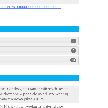
iK.204.PRNG.00000000-0000-0000-0000-
1
2
10
i Geodezyjnej i Kartograficznych. Jest to
ane dostępne w podziale na arkusze według
zmiar terenowy piksela 0.5m.
2010 r. w sprawie wykonania dyrektywy