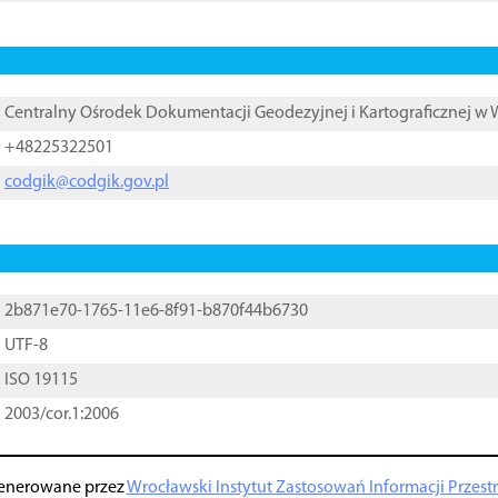
Centralny Ośrodek Dokumentacji Geodezyjnej i Kartograficznej w
+48225322501
codgik@codgik.gov.pl
2b871e70-1765-11e6-8f91-b870f44b6730
UTF-8
ISO 19115
2003/cor.1:2006
enerowane przez
Wrocławski Instytut Zastosowań Informacji Przestrz