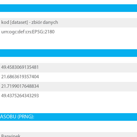
kod [
dataset
] - zbiór danych
urn:ogc:def:crs:EPSG::2180
49.4583069135481
21.6863619357404
21.7199017648834
49.4375264343293
ASOBU (PRNG):
Barwinek