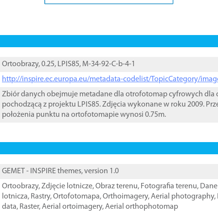
Ortoobrazy, 0.25, LPIS85, M-34-92-C-b-4-1
http://inspire.ec.europa.eu/metadata-codelist/TopicCategory/im
Zbiór danych obejmuje metadane dla otrofotomap cyfrowych dla o
pochodzącą z projektu LPIS85. Zdjęcia wykonane w roku 2009. Prz
położenia punktu na ortofotomapie wynosi 0.75m.
GEMET - INSPIRE themes, version 1.0
Ortoobrazy
,
Zdjęcie lotnicze
,
Obraz terenu
,
Fotografia terenu
,
Dane 
lotnicza
,
Rastry
,
Ortofotomapa
,
Orthoimagery
,
Aerial photography
,
data
,
Raster
,
Aerial ortoimagery
,
Aerial orthophotomap