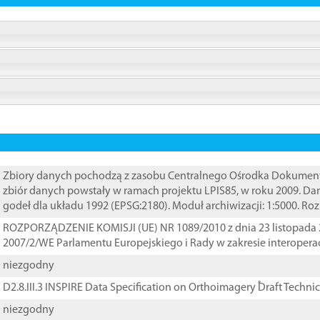
Zbiory danych pochodzą z zasobu Centralnego Ośrodka Dokumentacj
zbiór danych powstały w ramach projektu LPIS85, w roku 2009. D
godeł dla układu 1992 (EPSG:2180). Moduł archiwizacji: 1:5000. Ro
ROZPORZĄDZENIE KOMISJI (UE) NR 1089/2010 z dnia 23 listopada 
2007/2/WE Parlamentu Europejskiego i Rady w zakresie interopera
niezgodny
D2.8.III.3 INSPIRE Data Specification on Orthoimagery ֠Draft Techni
niezgodny