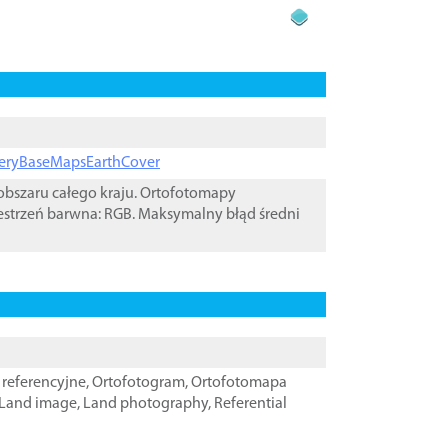
ageryBaseMapsEarthCover
bszaru całego kraju. Ortofotomapy
estrzeń barwna: RGB. Maksymalny błąd średni
referencyjne
,
Ortofotogram
,
Ortofotomapa
Land image
,
Land photography
,
Referential