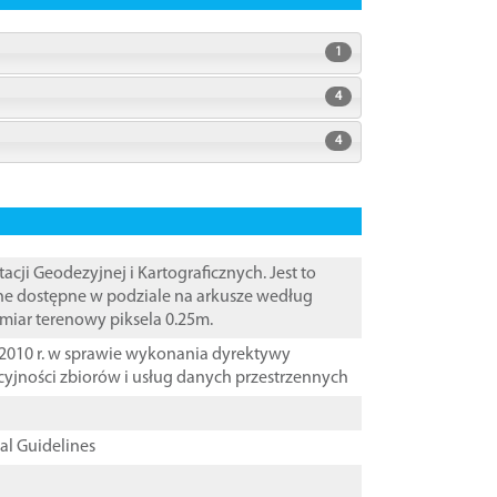
1
4
4
i Geodezyjnej i Kartograficznych. Jest to
ane dostępne w podziale na arkusze według
zmiar terenowy piksela 0.25m.
2010 r. w sprawie wykonania dyrektywy
cyjności zbiorów i usług danych przestrzennych
cal Guidelines