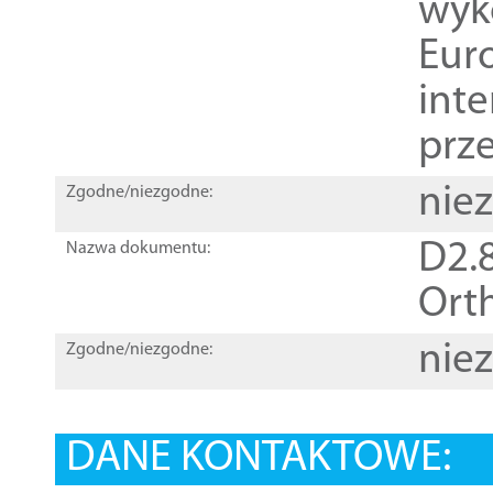
wyk
Euro
inte
prz
nie
Zgodne/niezgodne:
D2.8
Nazwa dokumentu:
Orth
nie
Zgodne/niezgodne:
DANE KONTAKTOWE: