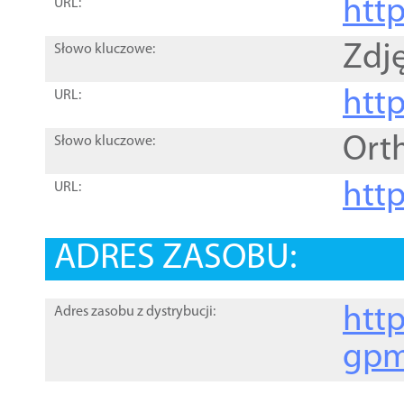
htt
URL:
Zdję
Słowo kluczowe:
htt
URL:
Ort
Słowo kluczowe:
http
URL:
ADRES ZASOBU:
http
Adres zasobu z dystrybucji:
gpm