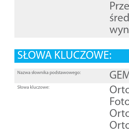
Prz
śre
wyn
SŁOWA KLUCZOWE:
GEME
Nazwa słownika podstawowego:
Ort
Słowa kluczowe:
Foto
Ort
Ort