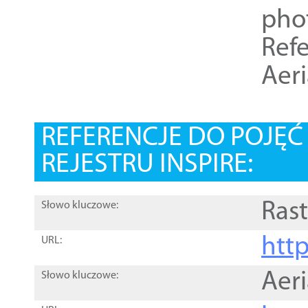
pho
Refe
Aer
REFERENCJE DO POJĘ
REJESTRU INSPIRE:
Rast
Słowo kluczowe:
htt
URL:
Aer
Słowo kluczowe: