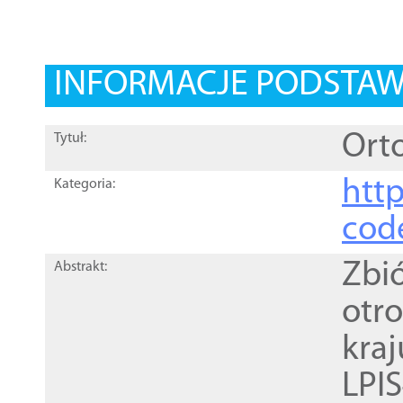
INFORMACJE PODSTA
Orto
Tytuł:
http
Kategoria:
cod
Zbi
Abstrakt:
otr
kra
LPI