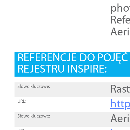
pho
Refe
Aer
REFERENCJE DO POJĘ
REJESTRU INSPIRE:
Rast
Słowo kluczowe:
htt
URL:
Aer
Słowo kluczowe: