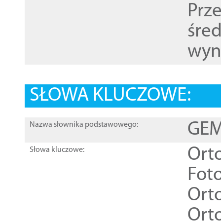
Prz
śre
wyn
SŁOWA KLUCZOWE:
GEME
Nazwa słownika podstawowego:
Ort
Słowa kluczowe:
Foto
Ort
Ort