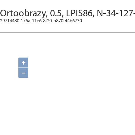
Ortoobrazy, 0.5, LPIS86, N-34-127
29714480-176a-11e6-8f20-b870f44b6730
+
−