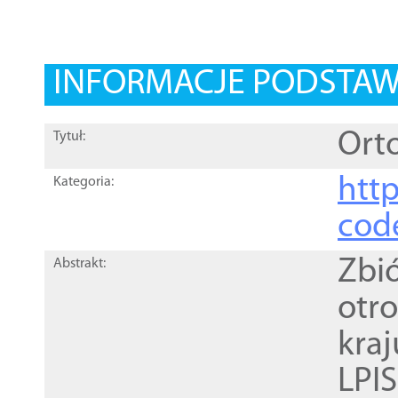
INFORMACJE PODSTA
Orto
Tytuł:
http
Kategoria:
cod
Zbi
Abstrakt:
otr
kra
LPI