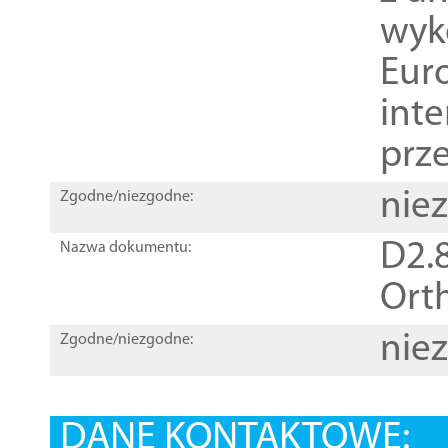
wyk
Euro
inte
prz
nie
Zgodne/niezgodne:
D2.8
Nazwa dokumentu:
Orth
nie
Zgodne/niezgodne:
DANE KONTAKTOWE: