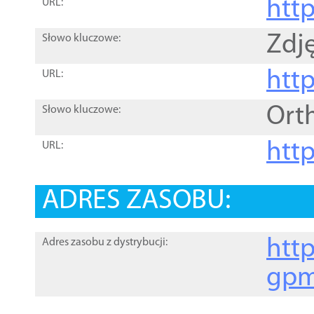
htt
URL:
Zdję
Słowo kluczowe:
htt
URL:
Ort
Słowo kluczowe:
http
URL:
ADRES ZASOBU:
http
Adres zasobu z dystrybucji:
gpm