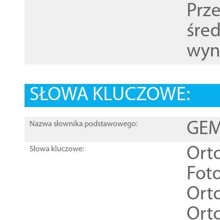
Prz
śre
wyn
SŁOWA KLUCZOWE:
GEME
Nazwa słownika podstawowego:
Ort
Słowa kluczowe:
Foto
Ort
Ort