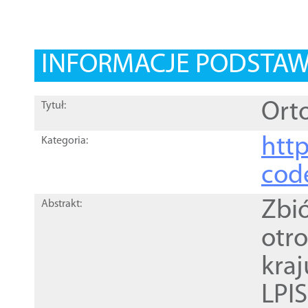
INFORMACJE PODSTA
Orto
Tytuł:
http
Kategoria:
cod
Zbi
Abstrakt:
otr
kra
LPI