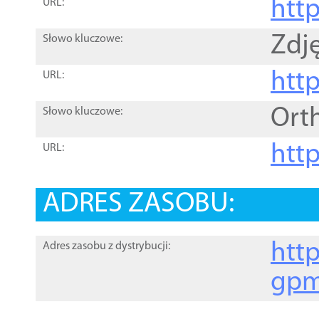
htt
URL:
Zdję
Słowo kluczowe:
htt
URL:
Ort
Słowo kluczowe:
http
URL:
ADRES ZASOBU:
http
Adres zasobu z dystrybucji:
gpm