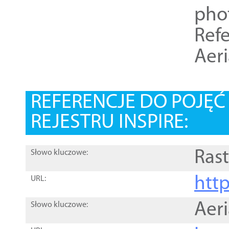
pho
Refe
Aer
REFERENCJE DO POJĘ
REJESTRU INSPIRE:
Rast
Słowo kluczowe:
htt
URL:
Aer
Słowo kluczowe: