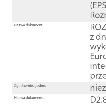
(EPS
Roz
ROZ
Nazwa dokumentu:
z dn
wyk
Euro
inte
prz
nie
Zgodne/niezgodne:
D2.8
Nazwa dokumentu: