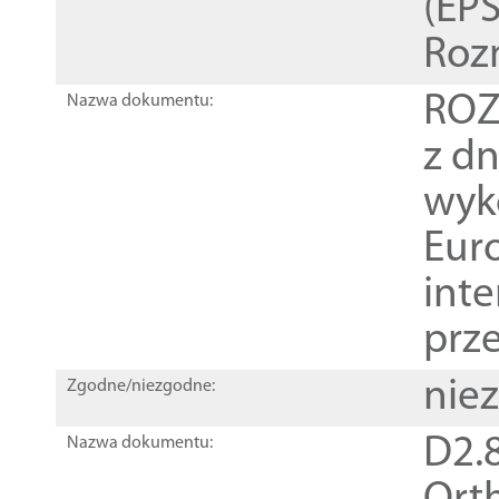
(EPS
Roz
ROZ
Nazwa dokumentu:
z dn
wyk
Euro
inte
prz
nie
Zgodne/niezgodne:
D2.8
Nazwa dokumentu: