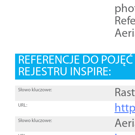
pho
Refe
Aer
REFERENCJE DO POJĘ
REJESTRU INSPIRE:
Rast
Słowo kluczowe:
htt
URL:
Aer
Słowo kluczowe: