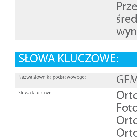
Prz
śre
wyn
SŁOWA KLUCZOWE:
GEME
Nazwa słownika podstawowego:
Ort
Słowa kluczowe:
Foto
Ort
Ort