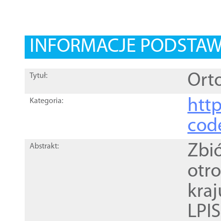
INFORMACJE PODSTA
Orto
Tytuł:
http
Kategoria:
cod
Zbi
Abstrakt:
otr
kra
LPI