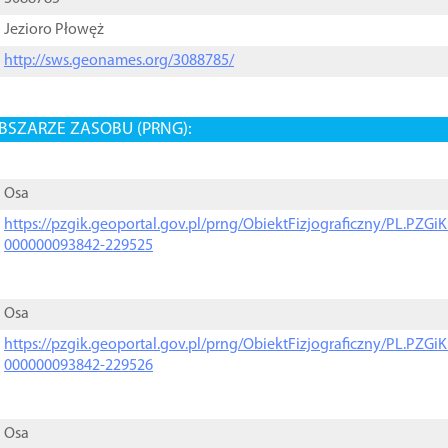
Jezioro Płowęż
http://sws.geonames.org/3088785/
BSZARZE ZASOBU (PRNG):
Osa
https://pzgik.geoportal.gov.pl/prng/ObiektFizjograficzny/PL.PZG
000000093842-229525
Osa
https://pzgik.geoportal.gov.pl/prng/ObiektFizjograficzny/PL.PZG
000000093842-229526
Osa