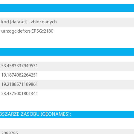
kod [
dataset
] - zbiór danych
urn:ogc:def:crs:EPSG::2180
53.4583337949531
19.1874082264251
19.2188571189861
53.4375001801341
BSZARZE ZASOBU (GEONAMES):
3088785