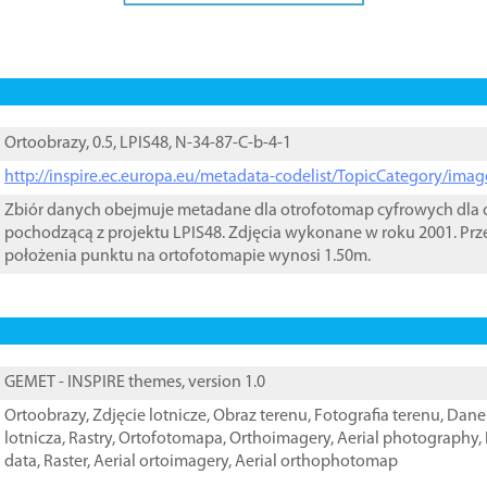
Ortoobrazy, 0.5, LPIS48, N-34-87-C-b-4-1
http://inspire.ec.europa.eu/metadata-codelist/TopicCategory/im
Zbiór danych obejmuje metadane dla otrofotomap cyfrowych dla o
pochodzącą z projektu LPIS48. Zdjęcia wykonane w roku 2001. Prz
położenia punktu na ortofotomapie wynosi 1.50m.
GEMET - INSPIRE themes, version 1.0
Ortoobrazy
,
Zdjęcie lotnicze
,
Obraz terenu
,
Fotografia terenu
,
Dane 
lotnicza
,
Rastry
,
Ortofotomapa
,
Orthoimagery
,
Aerial photography
,
data
,
Raster
,
Aerial ortoimagery
,
Aerial orthophotomap