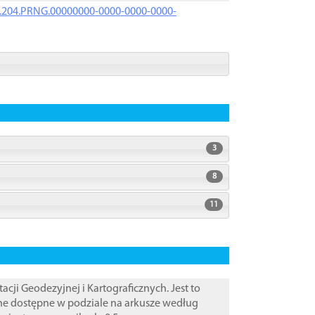
iK.204.PRNG.00000000-0000-0000-0000-
3
8
11
i Geodezyjnej i Kartograficznych. Jest to
ane dostępne w podziale na arkusze według