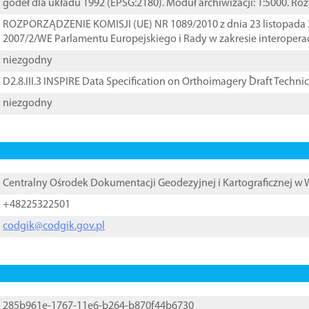
godeł dla układu 1992 (EPSG:2180). Moduł archiwizacji: 1:5000. Ro
ROZPORZĄDZENIE KOMISJI (UE) NR 1089/2010 z dnia 23 listopada 
2007/2/WE Parlamentu Europejskiego i Rady w zakresie interopera
niezgodny
D2.8.III.3 INSPIRE Data Specification on Orthoimagery ֠Draft Techni
niezgodny
Centralny Ośrodek Dokumentacji Geodezyjnej i Kartograficznej w
+48225322501
codgik@codgik.gov.pl
285b961e-1767-11e6-b264-b870f44b6730