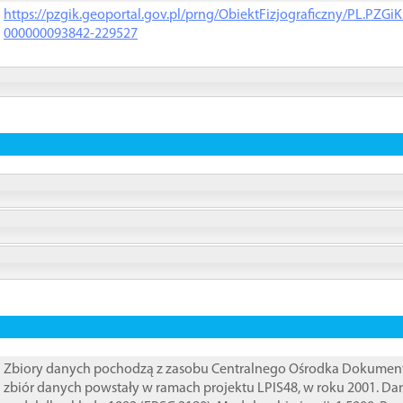
https://pzgik.geoportal.gov.pl/prng/ObiektFizjograficzny/PL.PZG
000000093842-229527
Zbiory danych pochodzą z zasobu Centralnego Ośrodka Dokumentacj
zbiór danych powstały w ramach projektu LPIS48, w roku 2001. D