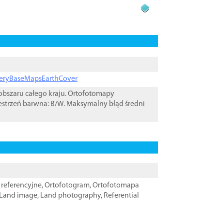
ageryBaseMapsEarthCover
bszaru całego kraju. Ortofotomapy
estrzeń barwna: B/W. Maksymalny błąd średni
referencyjne
,
Ortofotogram
,
Ortofotomapa
Land image
,
Land photography
,
Referential