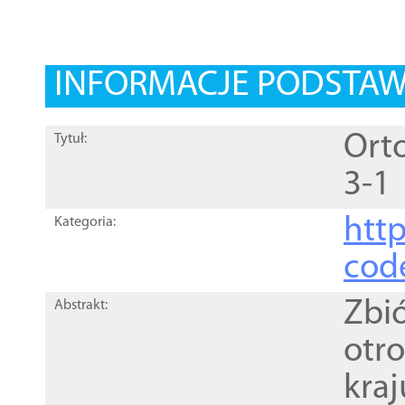
INFORMACJE PODSTA
Orto
Tytuł:
3-1
http
Kategoria:
cod
Zbi
Abstrakt:
otr
kra