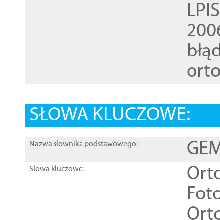
LPI
200
błąd
ort
SŁOWA KLUCZOWE:
GEME
Nazwa słownika podstawowego:
Ort
Słowa kluczowe:
Foto
Ort