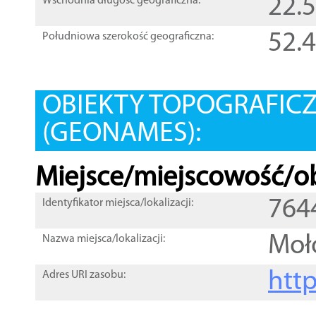
22.
Wschodnia długość geograficzna:
52.
Południowa szerokość geograficzna:
OBIEKTY TOPOGRAFIC
(GEONAMES):
Miejsce/miejscowość/ob
764
Identyfikator miejsca/lokalizacji:
Moł
Nazwa miejsca/lokalizacji:
htt
Adres URI zasobu: