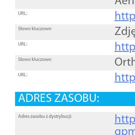
Aer
htt
URL:
Zdję
Słowo kluczowe:
htt
URL:
Ort
Słowo kluczowe:
http
URL:
ADRES ZASOBU:
http
Adres zasobu z dystrybucji:
gpm