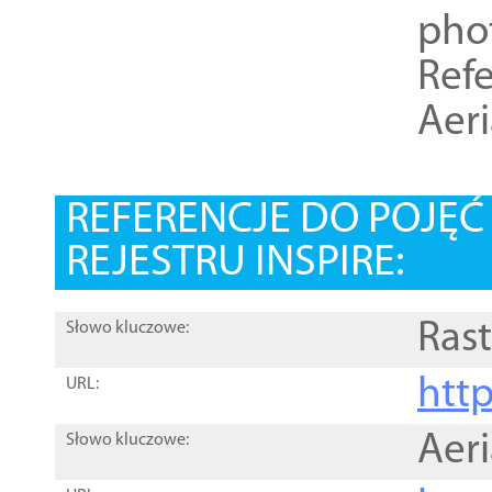
pho
Refe
Aer
REFERENCJE DO POJĘ
REJESTRU INSPIRE:
Rast
Słowo kluczowe:
htt
URL:
Aer
Słowo kluczowe: