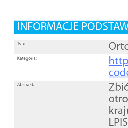
INFORMACJE PODSTA
Orto
Tytuł:
http
Kategoria:
cod
Zbi
Abstrakt:
otr
kra
LPI