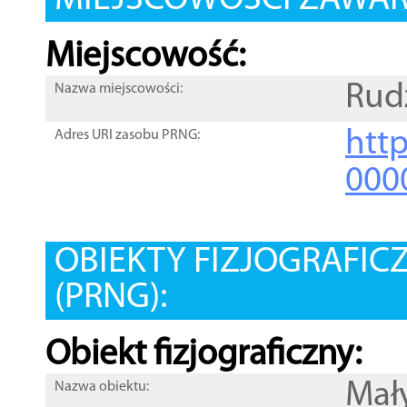
MIEJSCOWOŚCI ZAWART
Miejscowość:
Rud
Nazwa miejscowości:
htt
Adres URI zasobu PRNG:
000
OBIEKTY FIZJOGRAFIC
(PRNG):
Obiekt fizjograficzny:
Mał
Nazwa obiektu: