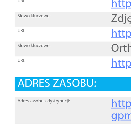
htt
URL:
Zdję
Słowo kluczowe:
htt
URL:
Ort
Słowo kluczowe:
http
URL:
ADRES ZASOBU:
http
Adres zasobu z dystrybucji:
gpm