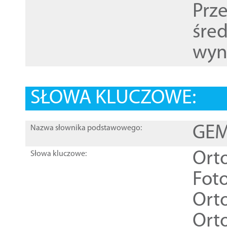
Prz
śre
wyn
SŁOWA KLUCZOWE:
GEME
Nazwa słownika podstawowego:
Ort
Słowa kluczowe:
Foto
Ort
Ort