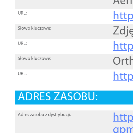
Aer
htt
URL:
Zdję
Słowo kluczowe:
htt
URL:
Ort
Słowo kluczowe:
http
URL:
ADRES ZASOBU:
http
Adres zasobu z dystrybucji:
gpm