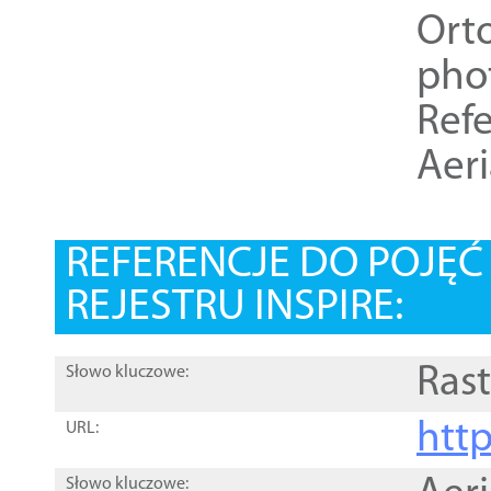
Ort
pho
Refe
Aer
REFERENCJE DO POJĘ
REJESTRU INSPIRE:
Rast
Słowo kluczowe:
htt
URL:
Słowo kluczowe: