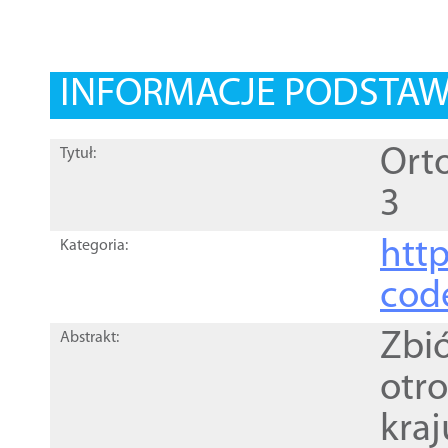
INFORMACJE PODSTA
Orto
Tytuł:
3
http
Kategoria:
cod
Zbi
Abstrakt:
otr
kra