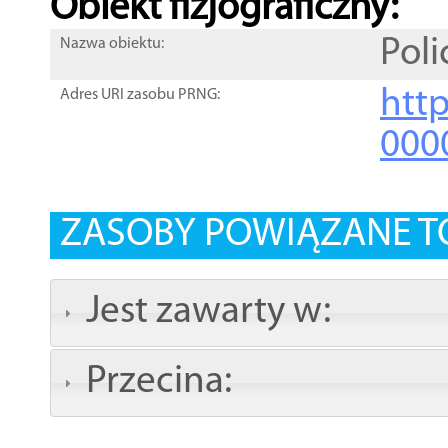
Obiekt fizjograficzny:
Poli
Nazwa obiektu:
http
Adres URI zasobu PRNG:
000
ZASOBY POWIĄZANE T
Jest zawarty w:
Przecina: