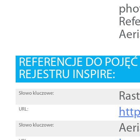
pho
Refe
Aer
REFERENCJE DO POJĘ
REJESTRU INSPIRE:
Rast
Słowo kluczowe:
htt
URL:
Aer
Słowo kluczowe: