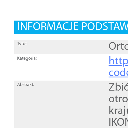
INFORMACJE PODSTA
Orto
Tytuł:
http
Kategoria:
cod
Zbi
Abstrakt:
otr
kra
IKO