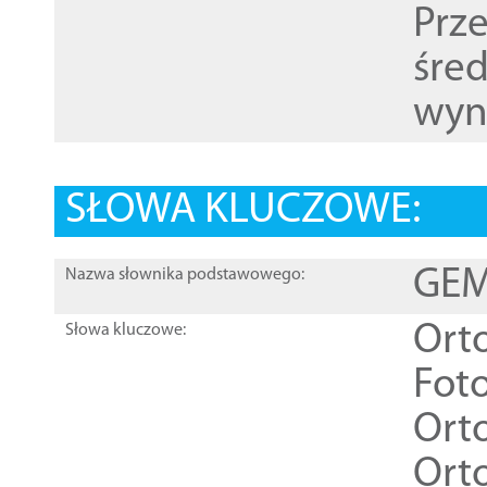
Prz
śre
wyn
SŁOWA KLUCZOWE:
GEME
Nazwa słownika podstawowego:
Ort
Słowa kluczowe:
Foto
Ort
Ort