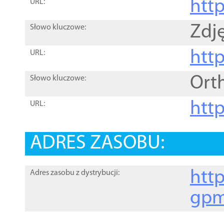
htt
URL:
Zdję
Słowo kluczowe:
htt
URL:
Ort
Słowo kluczowe:
http
URL:
ADRES ZASOBU:
http
Adres zasobu z dystrybucji:
gpm