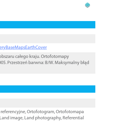
ageryBaseMapsEarthCover
bszaru całego kraju. Ortofotomapy
05. Przestrzeń barwna: B/W. Maksymalny błąd
referencyjne
,
Ortofotogram
,
Ortofotomapa
Land image
,
Land photography
,
Referential