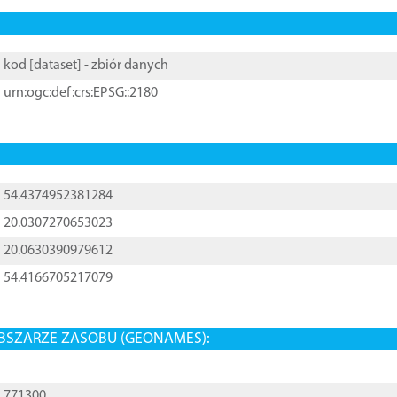
kod [
dataset
] - zbiór danych
urn:ogc:def:crs:EPSG::2180
54.4374952381284
20.0307270653023
20.0630390979612
54.4166705217079
BSZARZE ZASOBU (GEONAMES):
771300