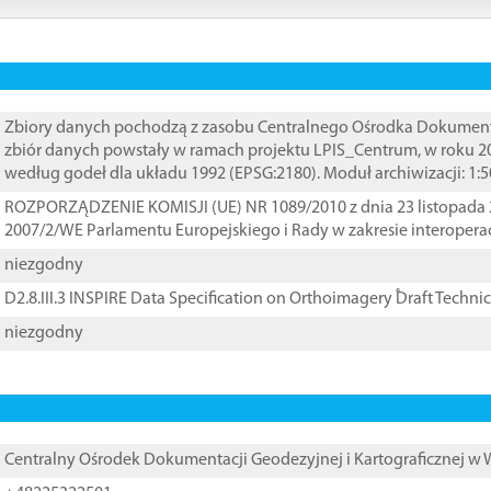
Zbiory danych pochodzą z zasobu Centralnego Ośrodka Dokumentacj
zbiór danych powstały w ramach projektu LPIS_Centrum, w roku 2
według godeł dla układu 1992 (EPSG:2180). Moduł archiwizacji: 1:5
ROZPORZĄDZENIE KOMISJI (UE) NR 1089/2010 z dnia 23 listopada 
2007/2/WE Parlamentu Europejskiego i Rady w zakresie interopera
niezgodny
D2.8.III.3 INSPIRE Data Specification on Orthoimagery ֠Draft Techni
niezgodny
Centralny Ośrodek Dokumentacji Geodezyjnej i Kartograficznej w