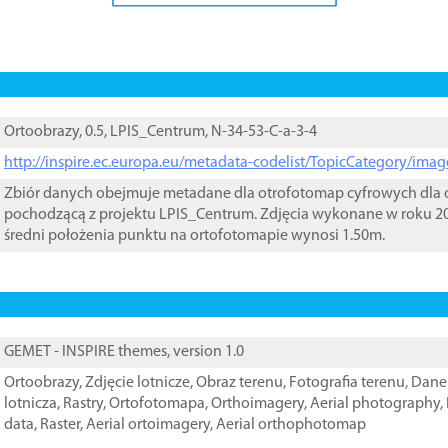
Ortoobrazy, 0.5, LPIS_Centrum, N-34-53-C-a-3-4
http://inspire.ec.europa.eu/metadata-codelist/TopicCategory/im
Zbiór danych obejmuje metadane dla otrofotomap cyfrowych dla o
pochodzącą z projektu LPIS_Centrum. Zdjęcia wykonane w roku 20
średni położenia punktu na ortofotomapie wynosi 1.50m.
GEMET - INSPIRE themes, version 1.0
Ortoobrazy
,
Zdjęcie lotnicze
,
Obraz terenu
,
Fotografia terenu
,
Dane 
lotnicza
,
Rastry
,
Ortofotomapa
,
Orthoimagery
,
Aerial photography
,
data
,
Raster
,
Aerial ortoimagery
,
Aerial orthophotomap