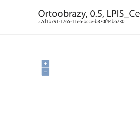
Ortoobrazy, 0.5, LPIS_C
27d1b791-1765-11e6-bcce-b870f44b6730
+
−