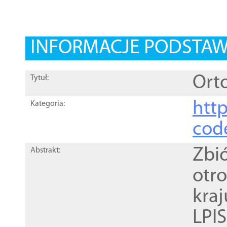
INFORMACJE PODSTA
Orto
Tytuł:
http
Kategoria:
cod
Zbi
Abstrakt:
otr
kra
LPI