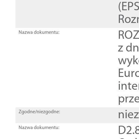
(EPS
Roz
ROZ
Nazwa dokumentu:
z dn
wyk
Euro
inte
prz
nie
Zgodne/niezgodne:
D2.8
Nazwa dokumentu: