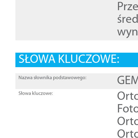
Prz
śre
wyn
SŁOWA KLUCZOWE:
GEME
Nazwa słownika podstawowego:
Ort
Słowa kluczowe:
Foto
Ort
Ort