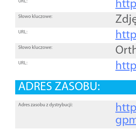
htt
URL:
Zdję
Słowo kluczowe:
htt
URL:
Ort
Słowo kluczowe:
http
URL:
ADRES ZASOBU:
http
Adres zasobu z dystrybucji:
gpm