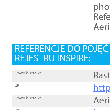
pho
Refe
Aer
REFERENCJE DO POJĘ
REJESTRU INSPIRE:
Rast
Słowo kluczowe:
htt
URL:
Aer
Słowo kluczowe: