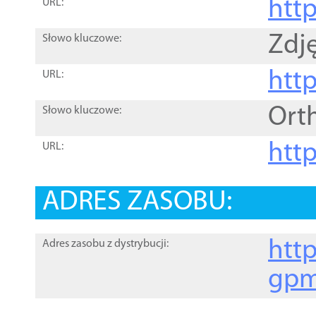
htt
URL:
Zdję
Słowo kluczowe:
htt
URL:
Ort
Słowo kluczowe:
http
URL:
ADRES ZASOBU:
http
Adres zasobu z dystrybucji:
gpm