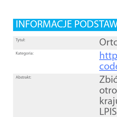
INFORMACJE PODSTA
Orto
Tytuł:
http
Kategoria:
cod
Zbi
Abstrakt:
otr
kra
LPI