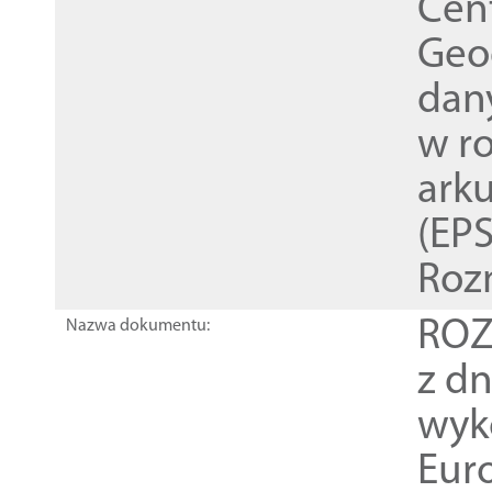
Cen
Geod
dan
w r
ark
(EPS
Roz
ROZ
Nazwa dokumentu:
z dn
wyk
Euro