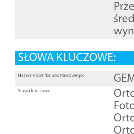
Prz
śre
wyn
SŁOWA KLUCZOWE:
GEME
Nazwa słownika podstawowego:
Ort
Słowa kluczowe:
Foto
Ort
Ort