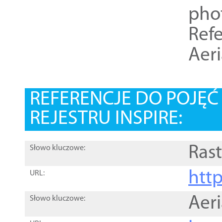
pho
Refe
Aer
REFERENCJE DO POJĘ
REJESTRU INSPIRE:
Rast
Słowo kluczowe:
htt
URL:
Aer
Słowo kluczowe: