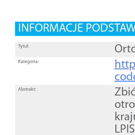
INFORMACJE PODSTA
Orto
Tytuł:
http
Kategoria:
cod
Zbi
Abstrakt:
otr
kra
LPI