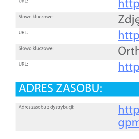
htt
URL:
Zdję
Słowo kluczowe:
htt
URL:
Ort
Słowo kluczowe:
http
URL:
ADRES ZASOBU:
http
Adres zasobu z dystrybucji:
gpm