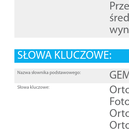
Prz
śre
wyn
SŁOWA KLUCZOWE:
GEME
Nazwa słownika podstawowego:
Ort
Słowa kluczowe:
Foto
Ort
Ort