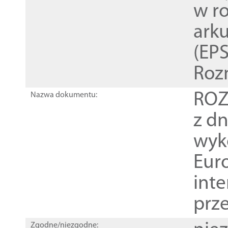
w r
ark
(EPS
Roz
ROZ
Nazwa dokumentu:
z dn
wyk
Euro
inte
prz
Zgodne/niezgodne: