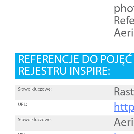
pho
Refe
Aer
REFERENCJE DO POJĘ
REJESTRU INSPIRE:
Rast
Słowo kluczowe:
htt
URL:
Aer
Słowo kluczowe: