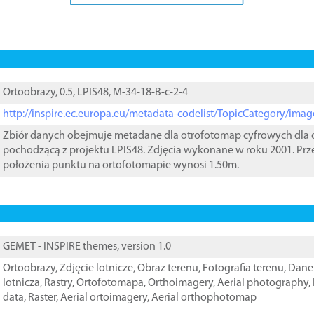
Ortoobrazy, 0.5, LPIS48, M-34-18-B-c-2-4
http://inspire.ec.europa.eu/metadata-codelist/TopicCategory/im
Zbiór danych obejmuje metadane dla otrofotomap cyfrowych dla o
pochodzącą z projektu LPIS48. Zdjęcia wykonane w roku 2001. Prz
położenia punktu na ortofotomapie wynosi 1.50m.
GEMET - INSPIRE themes, version 1.0
Ortoobrazy
,
Zdjęcie lotnicze
,
Obraz terenu
,
Fotografia terenu
,
Dane 
lotnicza
,
Rastry
,
Ortofotomapa
,
Orthoimagery
,
Aerial photography
,
data
,
Raster
,
Aerial ortoimagery
,
Aerial orthophotomap