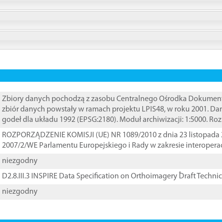
Zbiory danych pochodzą z zasobu Centralnego Ośrodka Dokumentacj
zbiór danych powstały w ramach projektu LPIS48, w roku 2001. D
godeł dla układu 1992 (EPSG:2180). Moduł archiwizacji: 1:5000. Ro
ROZPORZĄDZENIE KOMISJI (UE) NR 1089/2010 z dnia 23 listopada 
2007/2/WE Parlamentu Europejskiego i Rady w zakresie interopera
niezgodny
D2.8.III.3 INSPIRE Data Specification on Orthoimagery ֠Draft Techni
niezgodny