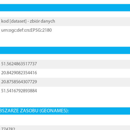
kod [
dataset
] - zbiór danych
urn:ogc:def:crs:EPSG::2180
51.5624863517737
20.8429082354416
20.8758564307729
51.5416792893884
BSZARZE ZASOBU (GEONAMES):
774782