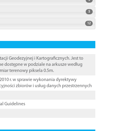
3
5
12
i Geodezyjnej i Kartograficznych. Jest to
ane dostępne w podziale na arkusze według
zmiar terenowy piksela 0.5m.
2010 r. w sprawie wykonania dyrektywy
cyjności zbiorów i usług danych przestrzennych
cal Guidelines