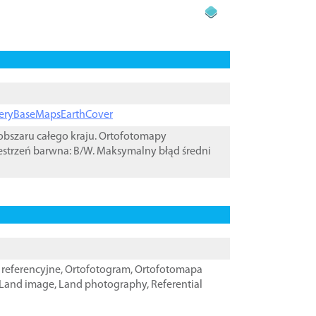
ageryBaseMapsEarthCover
bszaru całego kraju. Ortofotomapy
estrzeń barwna: B/W. Maksymalny błąd średni
referencyjne
,
Ortofotogram
,
Ortofotomapa
Land image
,
Land photography
,
Referential