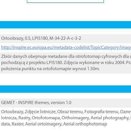
Ortoobrazy, 0.5, LPIS180, M-34-22-A-c-3-2
http://inspire.ec.europa.eu/metadata-codelist/TopicCategory/im
Zbiór danych obejmuje metadane dla otrofotomap cyfrowych dla o
pochodzącą z projektu LPIS180. Zdjęcia wykonane w roku 2004. Pr
położenia punktu na ortofotomapie wynosi 1.50m.
GEMET - INSPIRE themes, version 1.0
Ortoobrazy
,
Zdjęcie lotnicze
,
Obraz terenu
,
Fotografia terenu
,
Dane 
lotnicza
,
Rastry
,
Ortofotomapa
,
Orthoimagery
,
Aerial photography
,
data
,
Raster
,
Aerial ortoimagery
,
Aerial orthophotomap