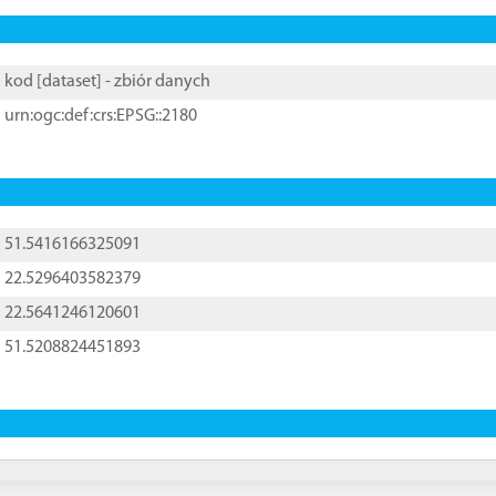
kod [
dataset
] - zbiór danych
urn:ogc:def:crs:EPSG::2180
51.5416166325091
22.5296403582379
22.5641246120601
51.5208824451893