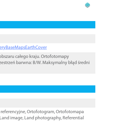
ageryBaseMapsEarthCover
bszaru całego kraju. Ortofotomapy
zestrzeń barwna: B/W. Maksymalny błąd średni
referencyjne
,
Ortofotogram
,
Ortofotomapa
Land image
,
Land photography
,
Referential