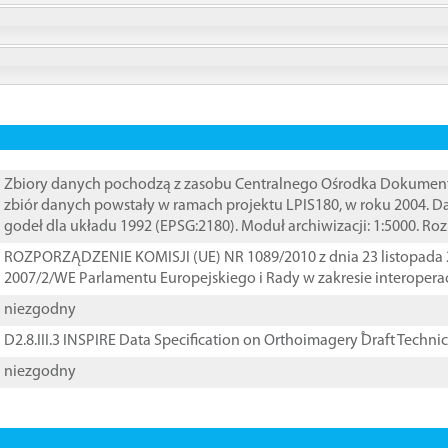
Zbiory danych pochodzą z zasobu Centralnego Ośrodka Dokumentacj
zbiór danych powstały w ramach projektu LPIS180, w roku 2004. 
godeł dla układu 1992 (EPSG:2180). Moduł archiwizacji: 1:5000. Ro
ROZPORZĄDZENIE KOMISJI (UE) NR 1089/2010 z dnia 23 listopada 
2007/2/WE Parlamentu Europejskiego i Rady w zakresie interopera
niezgodny
D2.8.III.3 INSPIRE Data Specification on Orthoimagery ֠Draft Techni
niezgodny