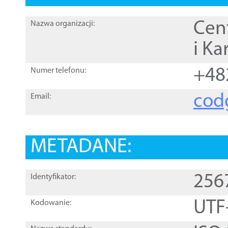
Cen
Nazwa organizacji:
i Ka
+48
Numer telefonu:
cod
Email:
METADANE:
256
Identyfikator:
UTF
Kodowanie: