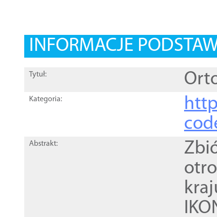
INFORMACJE PODSTA
Ort
Tytuł:
http
Kategoria:
cod
Zbi
Abstrakt:
otr
kra
IKO