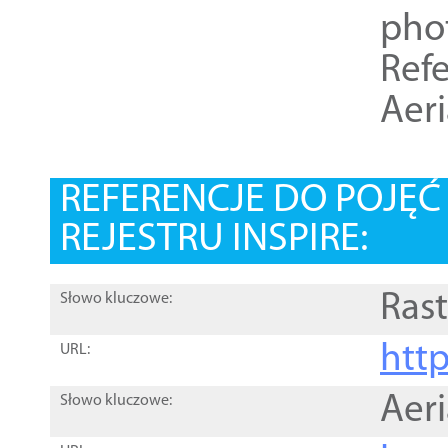
pho
Refe
Aer
REFERENCJE DO POJĘ
REJESTRU INSPIRE:
Rast
Słowo kluczowe:
htt
URL:
Aer
Słowo kluczowe: