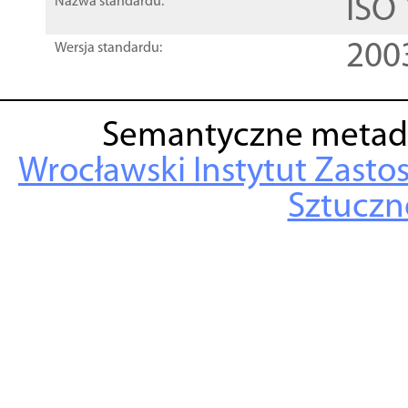
ISO
Nazwa standardu:
200
Wersja standardu:
Semantyczne metad
Wrocławski Instytut Zasto
Sztuczne