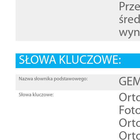
Prz
śre
wyn
SŁOWA KLUCZOWE:
GEME
Nazwa słownika podstawowego:
Ort
Słowa kluczowe:
Foto
Ort
Ort