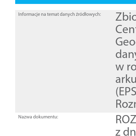
Zbi
Informacje na temat danych źródłowych:
Cen
Geod
dan
w r
ark
(EPS
Roz
ROZ
Nazwa dokumentu:
z dn