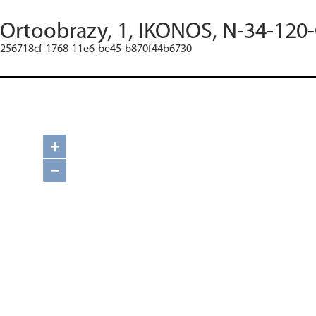
Ortoobrazy, 1, IKONOS, N-34-120-
256718cf-1768-11e6-be45-b870f44b6730
+
−