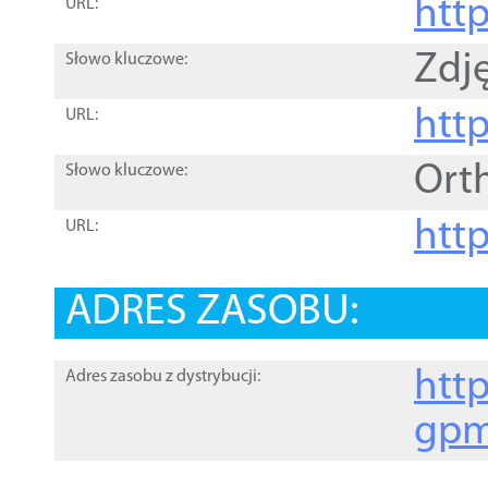
htt
URL:
Zdję
Słowo kluczowe:
htt
URL:
Ort
Słowo kluczowe:
http
URL:
ADRES ZASOBU:
http
Adres zasobu z dystrybucji:
gpm