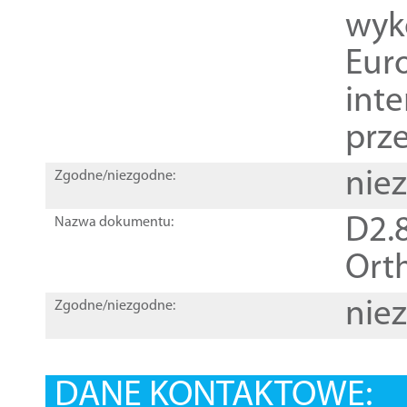
wyk
Euro
inte
prz
nie
Zgodne/niezgodne:
D2.8
Nazwa dokumentu:
Orth
nie
Zgodne/niezgodne:
DANE KONTAKTOWE: