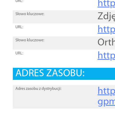
htt
URL:
Zdję
Słowo kluczowe:
htt
URL:
Ort
Słowo kluczowe:
http
URL:
ADRES ZASOBU:
http
Adres zasobu z dystrybucji:
gpm