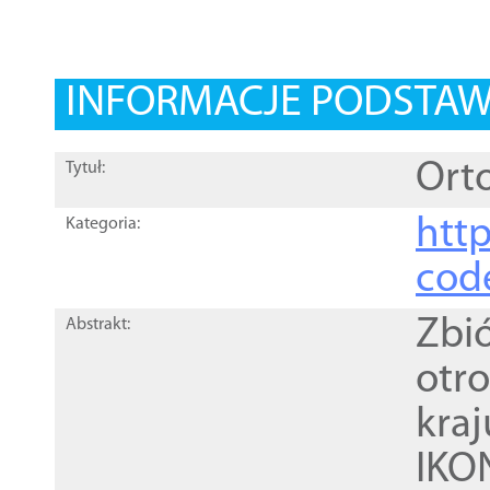
INFORMACJE PODSTA
Orto
Tytuł:
http
Kategoria:
cod
Zbi
Abstrakt:
otr
kra
IKO