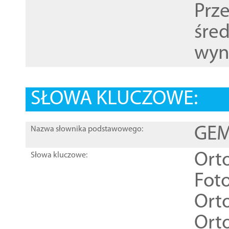
Prz
śre
wyn
SŁOWA KLUCZOWE:
GEME
Nazwa słownika podstawowego:
Ort
Słowa kluczowe:
Foto
Ort
Ort