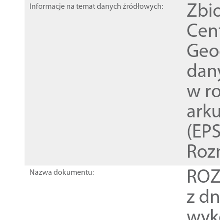
Zbi
Informacje na temat danych źródłowych:
Cen
Geod
dan
w r
ark
(EPS
Roz
ROZ
Nazwa dokumentu:
z dn
wyk