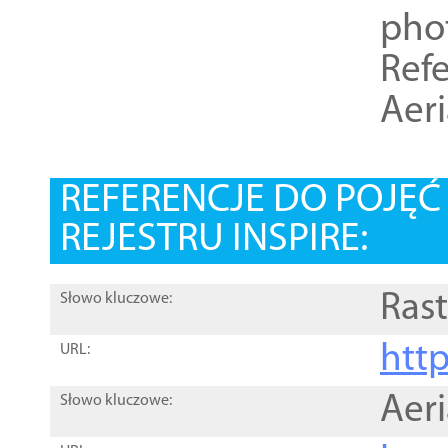
pho
Refe
Aer
REFERENCJE DO POJĘ
REJESTRU INSPIRE:
Rast
Słowo kluczowe:
htt
URL:
Aer
Słowo kluczowe: