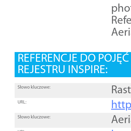
pho
Refe
Aer
REFERENCJE DO POJĘ
REJESTRU INSPIRE:
Rast
Słowo kluczowe:
htt
URL:
Aer
Słowo kluczowe: