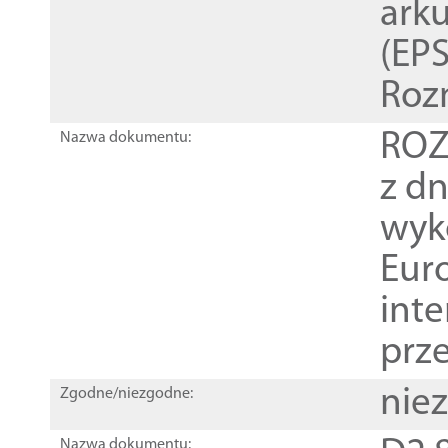
ark
(EPS
Roz
ROZ
Nazwa dokumentu:
z dn
wyk
Euro
inte
prz
nie
Zgodne/niezgodne:
Nazwa dokumentu: