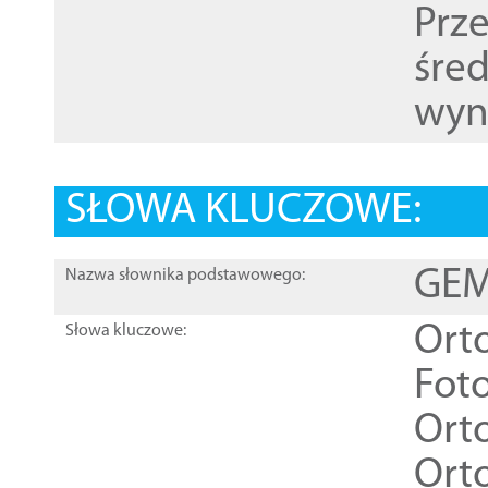
Prz
śre
wyn
SŁOWA KLUCZOWE:
GEME
Nazwa słownika podstawowego:
Ort
Słowa kluczowe:
Foto
Ort
Ort