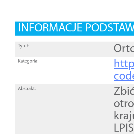
INFORMACJE PODSTA
Orto
Tytuł:
http
Kategoria:
cod
Zbi
Abstrakt:
otr
kra
LPI