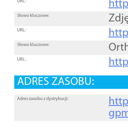
htt
URL:
Zdję
Słowo kluczowe:
htt
URL:
Ort
Słowo kluczowe:
http
URL:
ADRES ZASOBU:
http
Adres zasobu z dystrybucji:
gpm