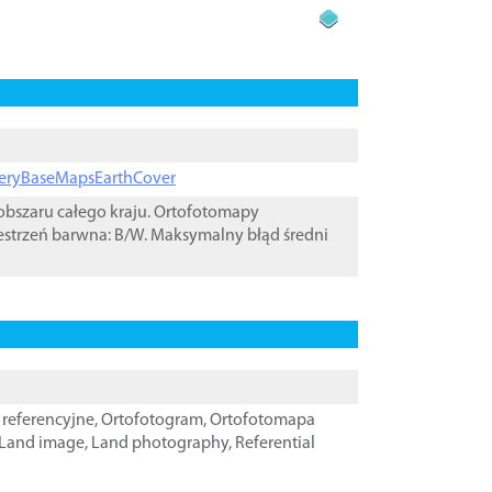
ageryBaseMapsEarthCover
bszaru całego kraju. Ortofotomapy
estrzeń barwna: B/W. Maksymalny błąd średni
referencyjne
,
Ortofotogram
,
Ortofotomapa
Land image
,
Land photography
,
Referential