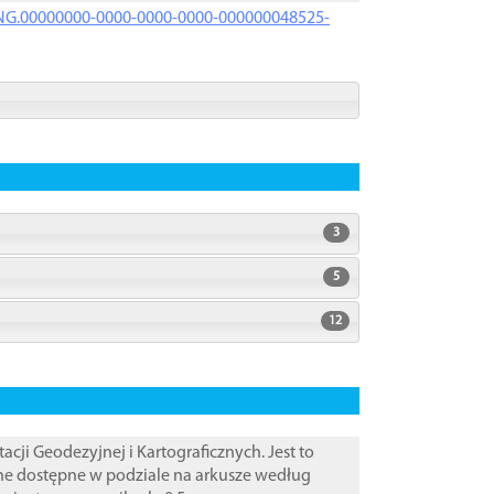
PRNG.00000000-0000-0000-0000-000000048525-
3
5
12
i Geodezyjnej i Kartograficznych. Jest to
ane dostępne w podziale na arkusze według