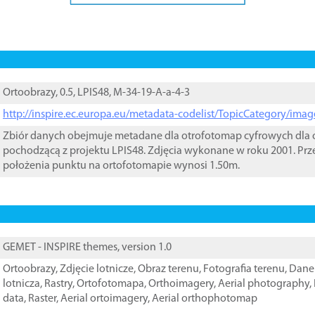
Ortoobrazy, 0.5, LPIS48, M-34-19-A-a-4-3
http://inspire.ec.europa.eu/metadata-codelist/TopicCategory/im
Zbiór danych obejmuje metadane dla otrofotomap cyfrowych dla o
pochodzącą z projektu LPIS48. Zdjęcia wykonane w roku 2001. Prz
położenia punktu na ortofotomapie wynosi 1.50m.
GEMET - INSPIRE themes, version 1.0
Ortoobrazy
,
Zdjęcie lotnicze
,
Obraz terenu
,
Fotografia terenu
,
Dane 
lotnicza
,
Rastry
,
Ortofotomapa
,
Orthoimagery
,
Aerial photography
,
data
,
Raster
,
Aerial ortoimagery
,
Aerial orthophotomap