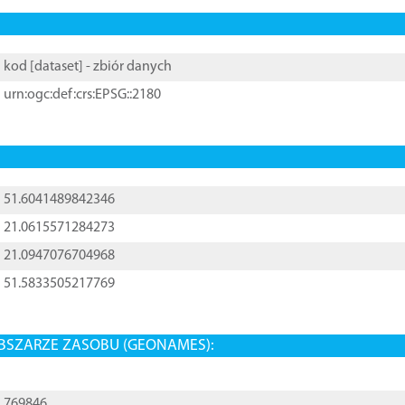
kod [
dataset
] - zbiór danych
urn:ogc:def:crs:EPSG::2180
51.6041489842346
21.0615571284273
21.0947076704968
51.5833505217769
BSZARZE ZASOBU (GEONAMES):
769846