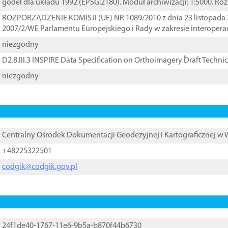
godeł dla układu 1992 (EPSG:2180). Moduł archiwizacji: 1:5000. Ro
ROZPORZĄDZENIE KOMISJI (UE) NR 1089/2010 z dnia 23 listopada 
2007/2/WE Parlamentu Europejskiego i Rady w zakresie interopera
niezgodny
D2.8.III.3 INSPIRE Data Specification on Orthoimagery ֠Draft Techni
niezgodny
Centralny Ośrodek Dokumentacji Geodezyjnej i Kartograficznej w
+48225322501
codgik@codgik.gov.pl
24f1de40-1767-11e6-9b5a-b870f44b6730