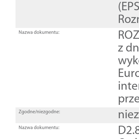
(EPS
Roz
ROZ
Nazwa dokumentu:
z dn
wyk
Euro
inte
prz
nie
Zgodne/niezgodne:
D2.8
Nazwa dokumentu: