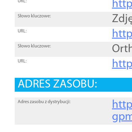
htt
URL:
Zdję
Słowo kluczowe:
htt
URL:
Ort
Słowo kluczowe:
http
URL:
ADRES ZASOBU:
http
Adres zasobu z dystrybucji:
gpm