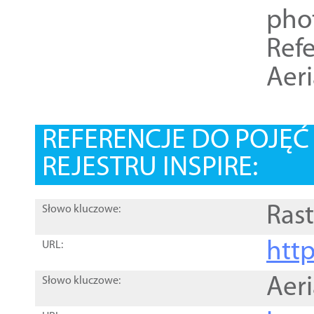
pho
Refe
Aer
REFERENCJE DO POJĘ
REJESTRU INSPIRE:
Rast
Słowo kluczowe:
htt
URL:
Aer
Słowo kluczowe: