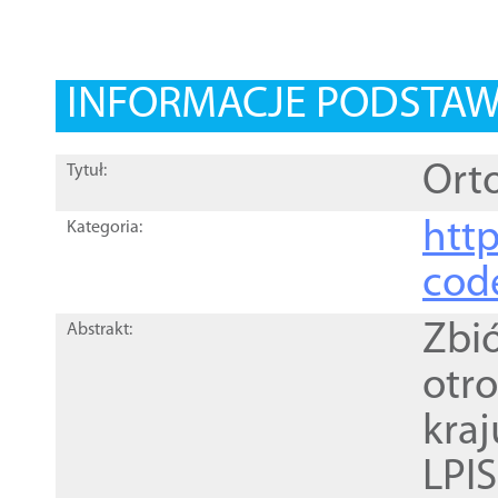
INFORMACJE PODSTA
Orto
Tytuł:
http
Kategoria:
cod
Zbi
Abstrakt:
otr
kra
LPI