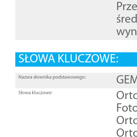
Prz
śre
wyn
SŁOWA KLUCZOWE:
GEME
Nazwa słownika podstawowego:
Ort
Słowa kluczowe:
Foto
Ort
Ort