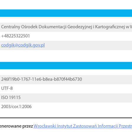
Centralny Ośrodek Dokumentacji Geodezyjnej i Kartograficznej w
+48225322501
codgik@codgik.gov.pl
246f19b0-1767-11e6-b8ea-b870f44b6730
UTF-8
ISO 19115
2003/cor.1:2006
enerowane przez
Wrocławski Instytut Zastosowań Informacji Przestrz