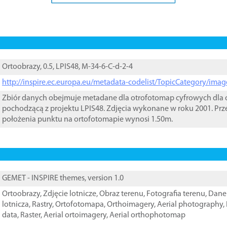
Ortoobrazy, 0.5, LPIS48, M-34-6-C-d-2-4
http://inspire.ec.europa.eu/metadata-codelist/TopicCategory/im
Zbiór danych obejmuje metadane dla otrofotomap cyfrowych dla o
pochodzącą z projektu LPIS48. Zdjęcia wykonane w roku 2001. Prz
położenia punktu na ortofotomapie wynosi 1.50m.
GEMET - INSPIRE themes, version 1.0
Ortoobrazy
,
Zdjęcie lotnicze
,
Obraz terenu
,
Fotografia terenu
,
Dane 
lotnicza
,
Rastry
,
Ortofotomapa
,
Orthoimagery
,
Aerial photography
,
data
,
Raster
,
Aerial ortoimagery
,
Aerial orthophotomap