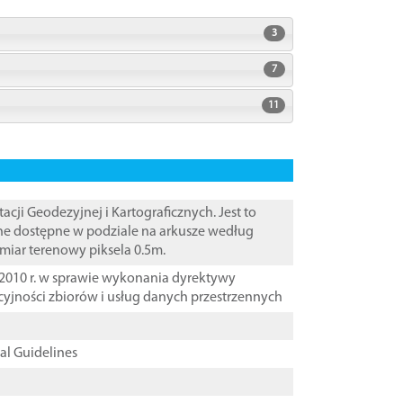
3
7
11
i Geodezyjnej i Kartograficznych. Jest to
ane dostępne w podziale na arkusze według
zmiar terenowy piksela 0.5m.
2010 r. w sprawie wykonania dyrektywy
cyjności zbiorów i usług danych przestrzennych
cal Guidelines