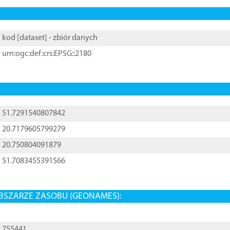
kod [
dataset
] - zbiór danych
urn:ogc:def:crs:EPSG::2180
51.7291540807842
20.7179605799279
20.750804091879
51.7083455391566
BSZARZE ZASOBU (GEONAMES):
755441