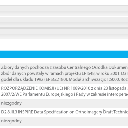
Zbiory danych pochodzą z zasobu Centralnego Ośrodka Dokumentacj
zbiór danych powstały w ramach projektu LPIS48, w roku 2001. D
godeł dla układu 1992 (EPSG:2180). Moduł archiwizacji: 1:5000. Ro
ROZPORZĄDZENIE KOMISJI (UE) NR 1089/2010 z dnia 23 listopada 
2007/2/WE Parlamentu Europejskiego i Rady w zakresie interopera
niezgodny
D2.8.III.3 INSPIRE Data Specification on Orthoimagery ֠Draft Techni
niezgodny