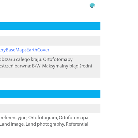
ageryBaseMapsEarthCover
bszaru całego kraju. Ortofotomapy
estrzeń barwna: B/W. Maksymalny błąd średni
referencyjne
,
Ortofotogram
,
Ortofotomapa
Land image
,
Land photography
,
Referential