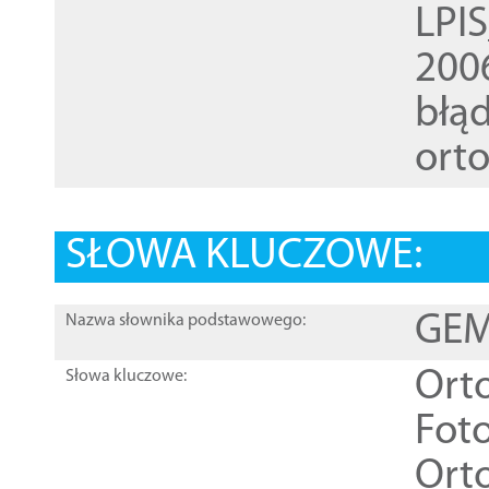
LPI
200
błąd
ort
SŁOWA KLUCZOWE:
GEME
Nazwa słownika podstawowego:
Ort
Słowa kluczowe:
Foto
Ort