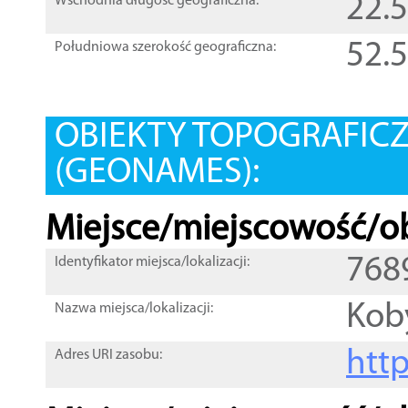
22.
Wschodnia długość geograficzna:
52.
Południowa szerokość geograficzna:
OBIEKTY TOPOGRAFIC
(GEONAMES):
Miejsce/miejscowość/ob
768
Identyfikator miejsca/lokalizacji:
Kob
Nazwa miejsca/lokalizacji:
htt
Adres URI zasobu: