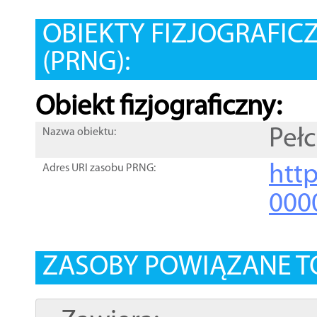
OBIEKTY FIZJOGRAFIC
(PRNG):
Obiekt fizjograficzny:
Peł
Nazwa obiektu:
http
Adres URI zasobu PRNG:
000
ZASOBY POWIĄZANE T