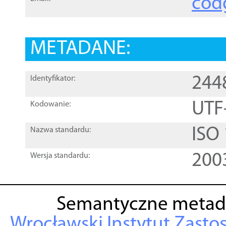
cod
METADANE:
244
Identyfikator:
UTF
Kodowanie:
ISO
Nazwa standardu:
200
Wersja standardu:
Semantyczne metad
Wrocławski Instytut Zasto