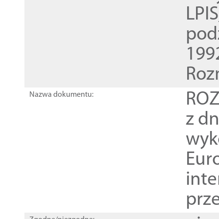
LPI
pod
1992
Roz
ROZ
Nazwa dokumentu:
z dn
wyk
Euro
inte
prz