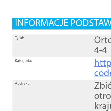
INFORMACJE PODSTA
Orto
Tytuł:
4-4
http
Kategoria:
cod
Zbi
Abstrakt:
otr
kra