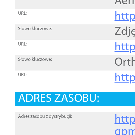
Aer
htt
URL:
Zdję
Słowo kluczowe:
htt
URL:
Ort
Słowo kluczowe:
http
URL:
ADRES ZASOBU:
http
Adres zasobu z dystrybucji:
gpm