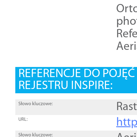
Ort
pho
Refe
Aer
REFERENCJE DO POJĘ
REJESTRU INSPIRE:
Rast
Słowo kluczowe:
htt
URL:
Słowo kluczowe: