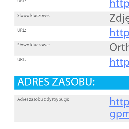
htt
URL:
Zdję
Słowo kluczowe:
htt
URL:
Ort
Słowo kluczowe:
http
URL:
ADRES ZASOBU:
http
Adres zasobu z dystrybucji:
gpm