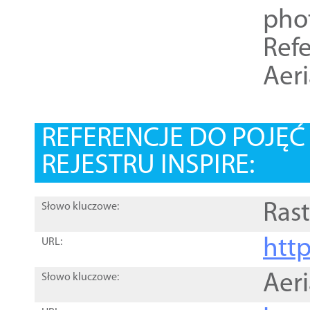
pho
Refe
Aer
REFERENCJE DO POJĘ
REJESTRU INSPIRE:
Rast
Słowo kluczowe:
htt
URL:
Aer
Słowo kluczowe: