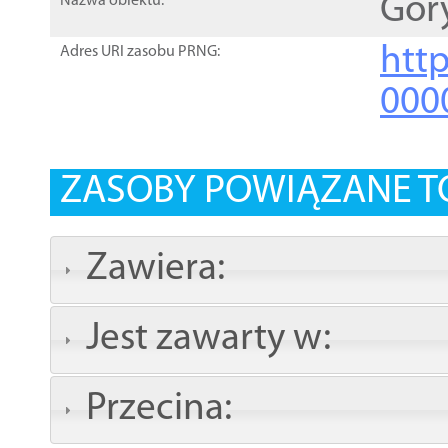
Gór
Nazwa obiektu:
http
Adres URI zasobu PRNG:
000
ZASOBY POWIĄZANE T
Zawiera:
Jest zawarty w:
Przecina: