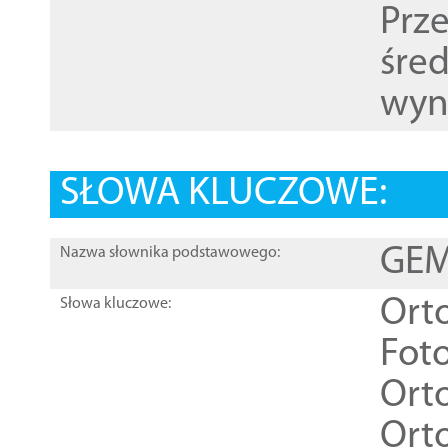
Prz
śre
wyn
SŁOWA KLUCZOWE:
GEME
Nazwa słownika podstawowego:
Ort
Słowa kluczowe:
Foto
Ort
Ort