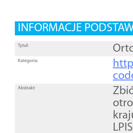
INFORMACJE PODSTA
Orto
Tytuł:
http
Kategoria:
cod
Zbi
Abstrakt:
otr
kra
LPI