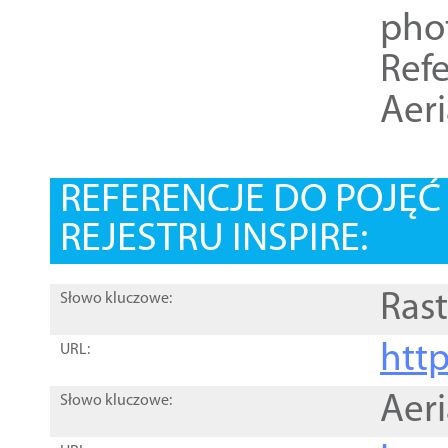
pho
Refe
Aer
REFERENCJE DO POJĘ
REJESTRU INSPIRE:
Rast
Słowo kluczowe:
htt
URL:
Aer
Słowo kluczowe: