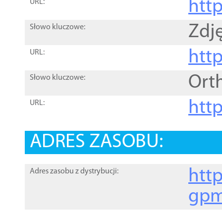
htt
URL:
Zdję
Słowo kluczowe:
htt
URL:
Ort
Słowo kluczowe:
http
URL:
ADRES ZASOBU:
http
Adres zasobu z dystrybucji:
gpm