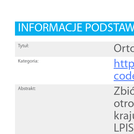
INFORMACJE PODSTA
Orto
Tytuł:
http
Kategoria:
cod
Zbi
Abstrakt:
otr
kra
LPI