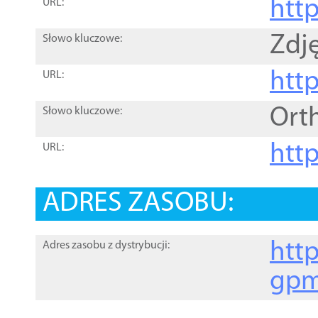
htt
URL:
Zdję
Słowo kluczowe:
htt
URL:
Ort
Słowo kluczowe:
http
URL:
ADRES ZASOBU:
http
Adres zasobu z dystrybucji:
gpm