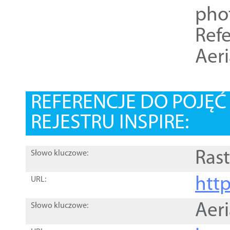
pho
Refe
Aer
REFERENCJE DO POJĘ
REJESTRU INSPIRE:
Rast
Słowo kluczowe:
htt
URL:
Aer
Słowo kluczowe: