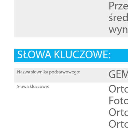
Prz
śre
wyn
SŁOWA KLUCZOWE:
GEME
Nazwa słownika podstawowego:
Ort
Słowa kluczowe:
Foto
Ort
Ort