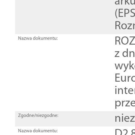
ark
(EPS
Roz
ROZ
Nazwa dokumentu:
z dn
wyk
Euro
inte
prz
nie
Zgodne/niezgodne:
D2.8
Nazwa dokumentu: