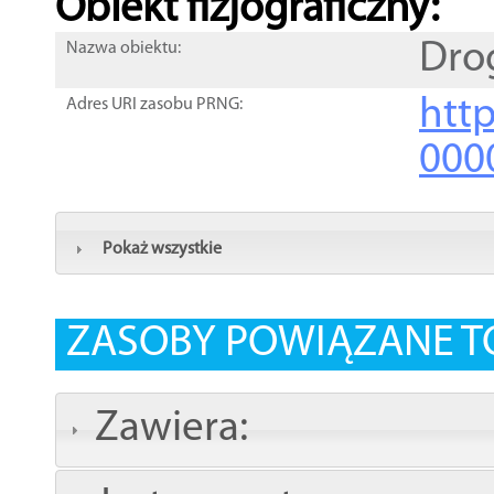
Obiekt fizjograficzny:
Dro
Nazwa obiektu:
http
Adres URI zasobu PRNG:
000
Pokaż wszystkie
ZASOBY POWIĄZANE T
Zawiera: