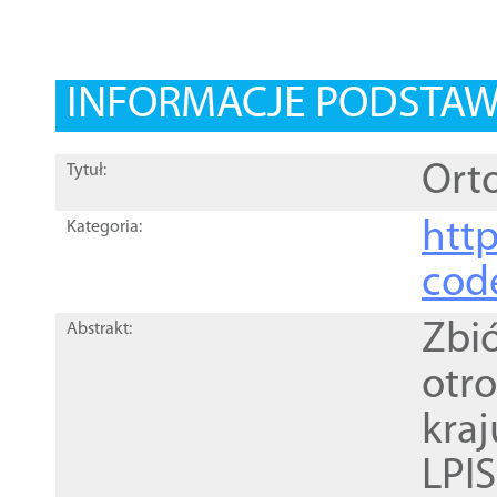
INFORMACJE PODSTA
Orto
Tytuł:
http
Kategoria:
cod
Zbi
Abstrakt:
otr
kra
LPI