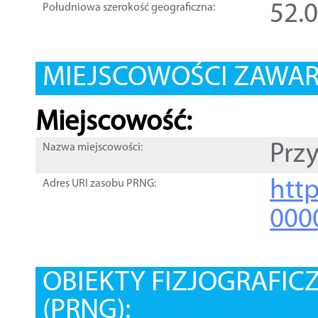
52.
Południowa szerokość geograficzna:
MIEJSCOWOŚCI ZAWART
Miejscowość:
Przy
Nazwa miejscowości:
htt
Adres URI zasobu PRNG:
000
OBIEKTY FIZJOGRAFIC
(PRNG):