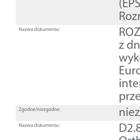
(EPS
Roz
ROZ
Nazwa dokumentu:
z dn
wyk
Euro
inte
prz
nie
Zgodne/niezgodne:
D2.8
Nazwa dokumentu: