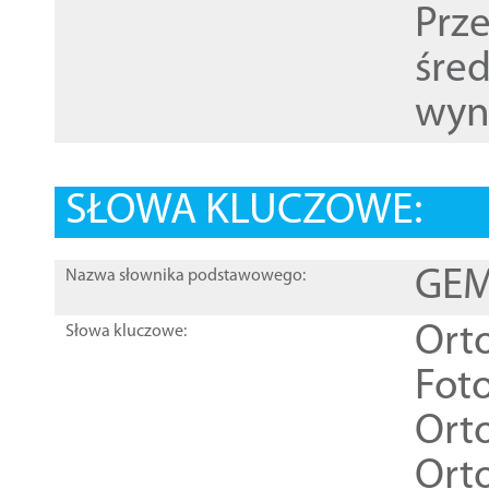
Prz
śre
wyn
SŁOWA KLUCZOWE:
GEME
Nazwa słownika podstawowego:
Ort
Słowa kluczowe:
Foto
Ort
Ort