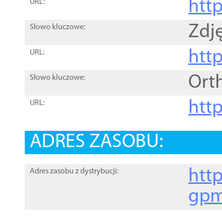
htt
URL:
Zdję
Słowo kluczowe:
htt
URL:
Ort
Słowo kluczowe:
http
URL:
ADRES ZASOBU:
http
Adres zasobu z dystrybucji:
gpm