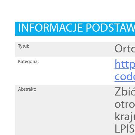
INFORMACJE PODSTA
Orto
Tytuł:
http
Kategoria:
cod
Zbi
Abstrakt:
otr
kra
LPI