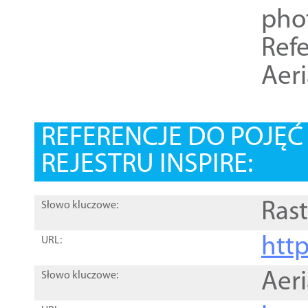
pho
Refe
Aer
REFERENCJE DO POJĘ
REJESTRU INSPIRE:
Rast
Słowo kluczowe:
htt
URL:
Aer
Słowo kluczowe: