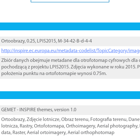
Ortoobrazy, 0.25, LPIS2015, M-34-42-B-d-4-4
http://inspire.ec.europa.eu/metadata-codelist/TopicCategory/im
Zbiór danych obejmuje metadane dla otrofotomap cyfrowych dla o
pochodzącą z projektu LPIS2015. Zdjęcia wykonane w roku 2015. P
położenia punktu na ortofotomapie wynosi 0.75m.
GEMET - INSPIRE themes, version 1.0
Ortoobrazy
,
Zdjęcie lotnicze
,
Obraz terenu
,
Fotografia terenu
,
Dane 
lotnicza
,
Rastry
,
Ortofotomapa
,
Orthoimagery
,
Aerial photography
,
data
,
Raster
,
Aerial ortoimagery
,
Aerial orthophotomap