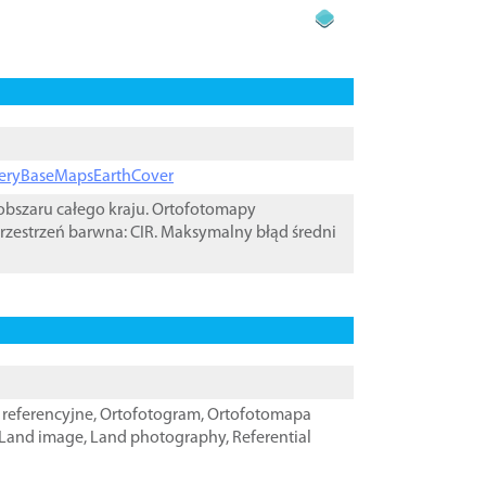
ageryBaseMapsEarthCover
bszaru całego kraju. Ortofotomapy
rzestrzeń barwna: CIR. Maksymalny błąd średni
referencyjne
,
Ortofotogram
,
Ortofotomapa
Land image
,
Land photography
,
Referential