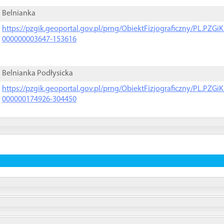
Belnianka
https://pzgik.geoportal.gov.pl/prng/ObiektFizjograficzny/PL.PZG
000000003647-153616
Belnianka Podłysicka
https://pzgik.geoportal.gov.pl/prng/ObiektFizjograficzny/PL.PZG
000000174926-304450