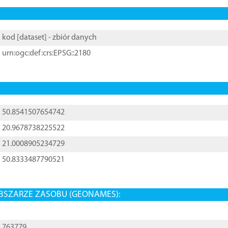
kod [
dataset
] - zbiór danych
urn:ogc:def:crs:EPSG::2180
50.8541507654742
20.9678738225522
21.0008905234729
50.8333487790521
BSZARZE ZASOBU (GEONAMES):
763779