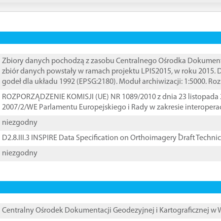
Zbiory danych pochodzą z zasobu Centralnego Ośrodka Dokumentacj
zbiór danych powstały w ramach projektu LPIS2015, w roku 2015.
godeł dla układu 1992 (EPSG:2180). Moduł archiwizacji: 1:5000. Ro
ROZPORZĄDZENIE KOMISJI (UE) NR 1089/2010 z dnia 23 listopada 
2007/2/WE Parlamentu Europejskiego i Rady w zakresie interopera
niezgodny
D2.8.III.3 INSPIRE Data Specification on Orthoimagery ֠Draft Techni
niezgodny
Centralny Ośrodek Dokumentacji Geodezyjnej i Kartograficznej w