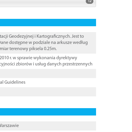
12
i Geodezyjnej i Kartograficznych. Jest to
 Dane dostępne w podziale na arkusze według
zmiar terenowy piksela 0.25m.
2010 r. w sprawie wykonania dyrektywy
cyjności zbiorów i usług danych przestrzennych
cal Guidelines
 Warszawie