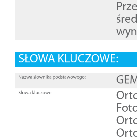
Prz
śre
wyn
SŁOWA KLUCZOWE:
GEME
Nazwa słownika podstawowego:
Ort
Słowa kluczowe:
Foto
Ort
Ort