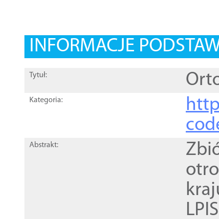
INFORMACJE PODSTA
Orto
Tytuł:
http
Kategoria:
cod
Zbi
Abstrakt:
otr
kra
LPI