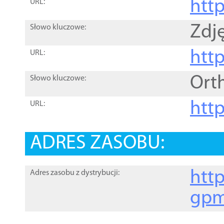
htt
URL:
Zdję
Słowo kluczowe:
htt
URL:
Ort
Słowo kluczowe:
http
URL:
ADRES ZASOBU:
http
Adres zasobu z dystrybucji:
gpm