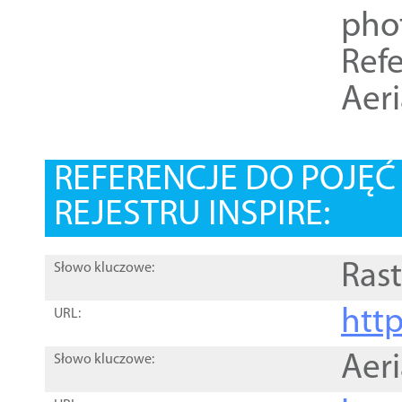
pho
Refe
Aer
REFERENCJE DO POJĘ
REJESTRU INSPIRE:
Rast
Słowo kluczowe:
htt
URL:
Aer
Słowo kluczowe: