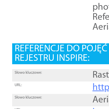
pho
Refe
Aer
REFERENCJE DO POJĘ
REJESTRU INSPIRE:
Rast
Słowo kluczowe:
htt
URL:
Aer
Słowo kluczowe: