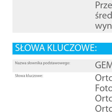
Prz
śre
wyn
SŁOWA KLUCZOWE:
GEME
Nazwa słownika podstawowego:
Ort
Słowa kluczowe:
Foto
Ort
Ort