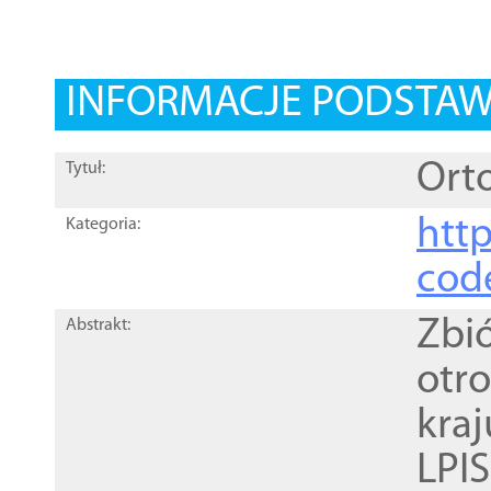
INFORMACJE PODSTA
Orto
Tytuł:
http
Kategoria:
cod
Zbi
Abstrakt:
otr
kra
LPI