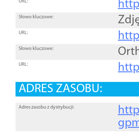
htt
URL:
Zdję
Słowo kluczowe:
htt
URL:
Ort
Słowo kluczowe:
http
URL:
ADRES ZASOBU:
http
Adres zasobu z dystrybucji:
gpm