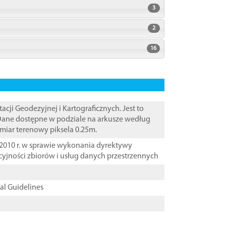
3
2
16
i Geodezyjnej i Kartograficznych. Jest to
 Dane dostępne w podziale na arkusze według
zmiar terenowy piksela 0.25m.
2010 r. w sprawie wykonania dyrektywy
cyjności zbiorów i usług danych przestrzennych
cal Guidelines