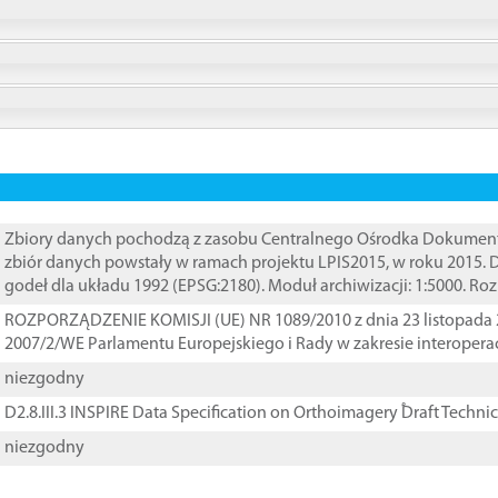
Zbiory danych pochodzą z zasobu Centralnego Ośrodka Dokumentacj
zbiór danych powstały w ramach projektu LPIS2015, w roku 2015.
godeł dla układu 1992 (EPSG:2180). Moduł archiwizacji: 1:5000. Ro
ROZPORZĄDZENIE KOMISJI (UE) NR 1089/2010 z dnia 23 listopada 
2007/2/WE Parlamentu Europejskiego i Rady w zakresie interopera
niezgodny
D2.8.III.3 INSPIRE Data Specification on Orthoimagery ֠Draft Techni
niezgodny