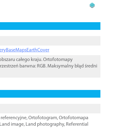
ageryBaseMapsEarthCover
bszaru całego kraju. Ortofotomapy
rzestrzeń barwna: RGB. Maksymalny błąd średni
referencyjne
,
Ortofotogram
,
Ortofotomapa
Land image
,
Land photography
,
Referential