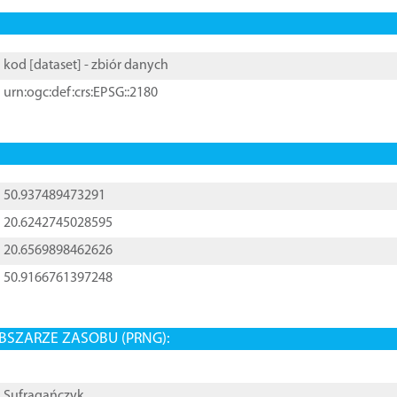
kod [
dataset
] - zbiór danych
urn:ogc:def:crs:EPSG::2180
50.937489473291
20.6242745028595
20.6569898462626
50.9166761397248
BSZARZE ZASOBU (PRNG):
Sufragańczyk