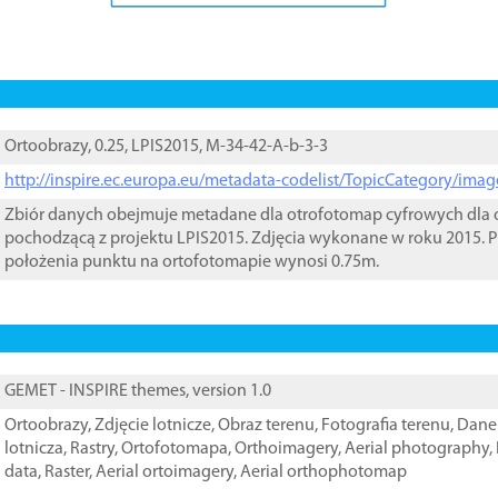
Ortoobrazy, 0.25, LPIS2015, M-34-42-A-b-3-3
http://inspire.ec.europa.eu/metadata-codelist/TopicCategory/im
Zbiór danych obejmuje metadane dla otrofotomap cyfrowych dla o
pochodzącą z projektu LPIS2015. Zdjęcia wykonane w roku 2015. P
położenia punktu na ortofotomapie wynosi 0.75m.
GEMET - INSPIRE themes, version 1.0
Ortoobrazy
,
Zdjęcie lotnicze
,
Obraz terenu
,
Fotografia terenu
,
Dane 
lotnicza
,
Rastry
,
Ortofotomapa
,
Orthoimagery
,
Aerial photography
,
data
,
Raster
,
Aerial ortoimagery
,
Aerial orthophotomap