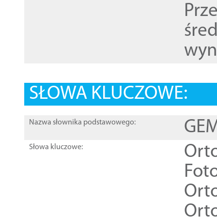
Prz
śre
wyn
SŁOWA KLUCZOWE:
GEME
Nazwa słownika podstawowego:
Ort
Słowa kluczowe:
Foto
Ort
Ort