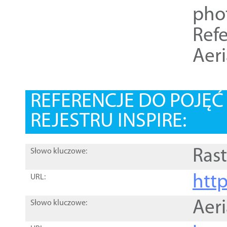
pho
Refe
Aer
REFERENCJE DO POJĘ
REJESTRU INSPIRE:
Rast
Słowo kluczowe:
htt
URL:
Aer
Słowo kluczowe: