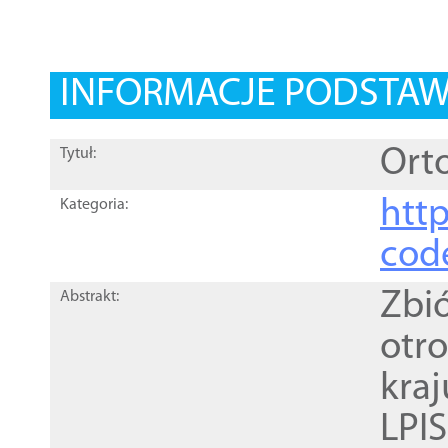
INFORMACJE PODSTA
Orto
Tytuł:
http
Kategoria:
cod
Zbi
Abstrakt:
otr
kra
LPI