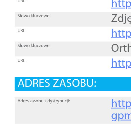
htt
URL:
Zdję
Słowo kluczowe:
htt
URL:
Ort
Słowo kluczowe:
http
URL:
ADRES ZASOBU:
http
Adres zasobu z dystrybucji:
gpm