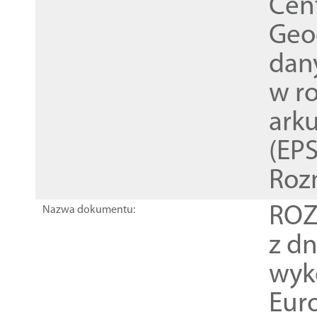
Cen
Geod
dan
w r
ark
(EPS
Roz
ROZ
Nazwa dokumentu:
z dn
wyk
Euro