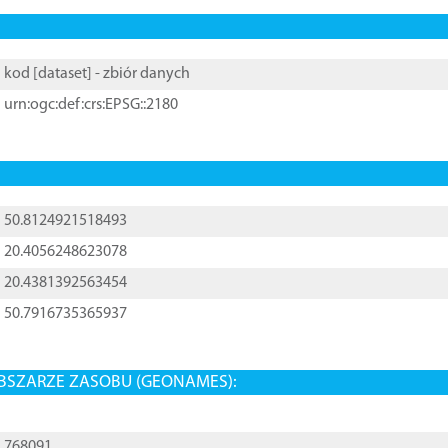
kod [
dataset
] - zbiór danych
urn:ogc:def:crs:EPSG::2180
50.8124921518493
20.4056248623078
20.4381392563454
50.7916735365937
BSZARZE ZASOBU (GEONAMES):
768091