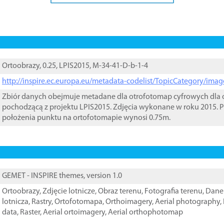
Ortoobrazy, 0.25, LPIS2015, M-34-41-D-b-1-4
http://inspire.ec.europa.eu/metadata-codelist/TopicCategory/im
Zbiór danych obejmuje metadane dla otrofotomap cyfrowych dla o
pochodzącą z projektu LPIS2015. Zdjęcia wykonane w roku 2015. P
położenia punktu na ortofotomapie wynosi 0.75m.
GEMET - INSPIRE themes, version 1.0
Ortoobrazy
,
Zdjęcie lotnicze
,
Obraz terenu
,
Fotografia terenu
,
Dane 
lotnicza
,
Rastry
,
Ortofotomapa
,
Orthoimagery
,
Aerial photography
,
data
,
Raster
,
Aerial ortoimagery
,
Aerial orthophotomap