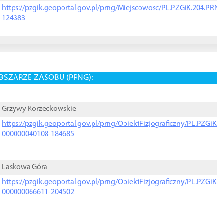
https://pzgik.geoportal.gov.pl/prng/Miejscowosc/PL.PZGiK.204.
124383
BSZARZE ZASOBU (PRNG):
Grzywy Korzeckowskie
https://pzgik.geoportal.gov.pl/prng/ObiektFizjograficzny/PL.PZG
000000040108-184685
Laskowa Góra
https://pzgik.geoportal.gov.pl/prng/ObiektFizjograficzny/PL.PZG
000000066611-204502