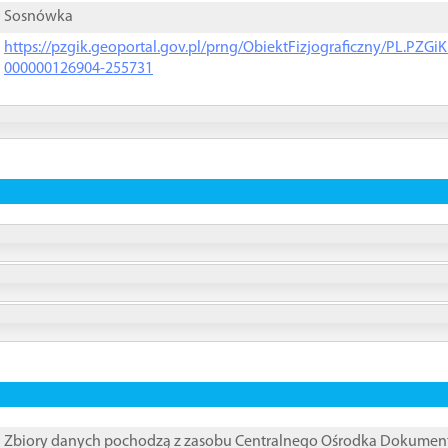
Sosnówka
https://pzgik.geoportal.gov.pl/prng/ObiektFizjograficzny/PL.PZG
000000126904-255731
Zbiory danych pochodzą z zasobu Centralnego Ośrodka Dokumentacj