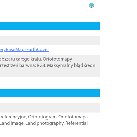
ageryBaseMapsEarthCover
bszaru całego kraju. Ortofotomapy
rzestrzeń barwna: RGB. Maksymalny błąd średni
referencyjne
,
Ortofotogram
,
Ortofotomapa
Land image
,
Land photography
,
Referential