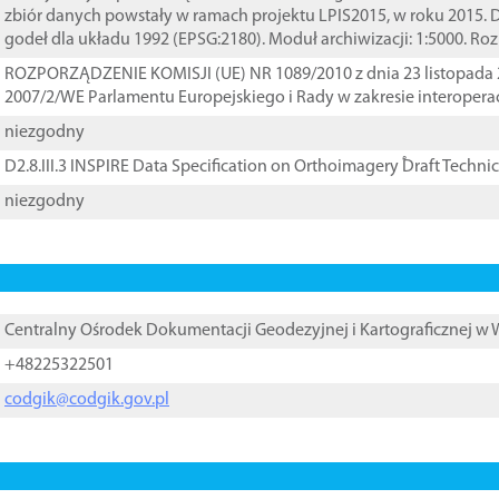
zbiór danych powstały w ramach projektu LPIS2015, w roku 2015.
godeł dla układu 1992 (EPSG:2180). Moduł archiwizacji: 1:5000. Ro
ROZPORZĄDZENIE KOMISJI (UE) NR 1089/2010 z dnia 23 listopada 
2007/2/WE Parlamentu Europejskiego i Rady w zakresie interopera
niezgodny
D2.8.III.3 INSPIRE Data Specification on Orthoimagery ֠Draft Techni
niezgodny
Centralny Ośrodek Dokumentacji Geodezyjnej i Kartograficznej w
+48225322501
codgik@codgik.gov.pl