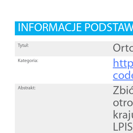
INFORMACJE PODSTA
Orto
Tytuł:
http
Kategoria:
cod
Zbi
Abstrakt:
otr
kra
LPI