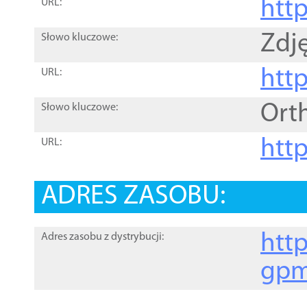
htt
URL:
Zdję
Słowo kluczowe:
htt
URL:
Ort
Słowo kluczowe:
http
URL:
ADRES ZASOBU:
http
Adres zasobu z dystrybucji:
gpm