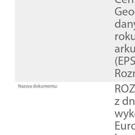
Cen
Geod
dan
rok
ark
(EPS
Roz
ROZ
Nazwa dokumentu:
z dn
wyk
Euro