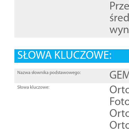
Prz
śre
wyn
SŁOWA KLUCZOWE:
GEME
Nazwa słownika podstawowego:
Ort
Słowa kluczowe:
Foto
Ort
Ort