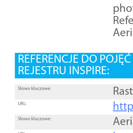
pho
Refe
Aer
REFERENCJE DO POJĘ
REJESTRU INSPIRE:
Rast
Słowo kluczowe:
htt
URL:
Aer
Słowo kluczowe: