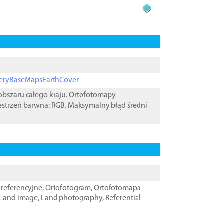
ageryBaseMapsEarthCover
bszaru całego kraju. Ortofotomapy
estrzeń barwna: RGB. Maksymalny błąd średni
referencyjne
,
Ortofotogram
,
Ortofotomapa
Land image
,
Land photography
,
Referential