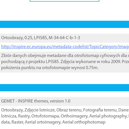
Ortoobrazy, 0.25, LPIS85, M-34-64-C-b-1-3
http://inspire.ec.europa.eu/metadata-codelist/TopicCategory/im
Zbiór danych obejmuje metadane dla otrofotomap cyfrowych dla o
pochodzącą z projektu LPIS85. Zdjęcia wykonane w roku 2009. Prz
położenia punktu na ortofotomapie wynosi 0.75m.
GEMET - INSPIRE themes, version 1.0
Ortoobrazy
,
Zdjęcie lotnicze
,
Obraz terenu
,
Fotografia terenu
,
Dane 
lotnicza
,
Rastry
,
Ortofotomapa
,
Orthoimagery
,
Aerial photography
,
data
,
Raster
,
Aerial ortoimagery
,
Aerial orthophotomap