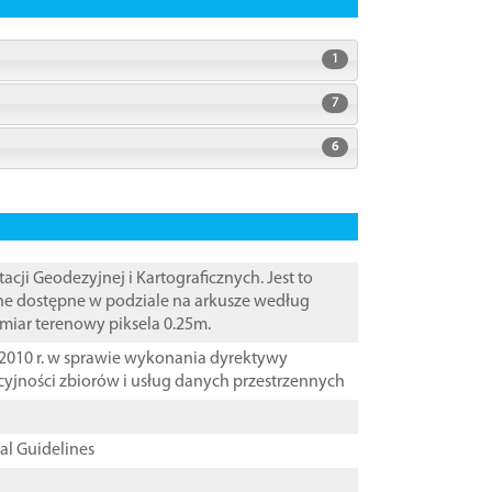
1
7
6
i Geodezyjnej i Kartograficznych. Jest to
ane dostępne w podziale na arkusze według
zmiar terenowy piksela 0.25m.
2010 r. w sprawie wykonania dyrektywy
cyjności zbiorów i usług danych przestrzennych
cal Guidelines