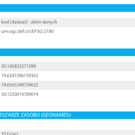
kod [
dataset
] - zbiór danych
urn:ogc:def:crs:EPSG::2180
50.145832371099
19.6247286159362
19.6565349739622
50.1250014789014
BSZARZE ZASOBU (GEONAMES):
7533242