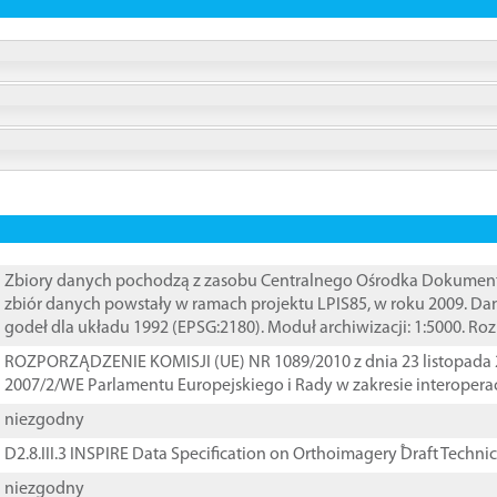
Zbiory danych pochodzą z zasobu Centralnego Ośrodka Dokumentacj
zbiór danych powstały w ramach projektu LPIS85, w roku 2009. D
godeł dla układu 1992 (EPSG:2180). Moduł archiwizacji: 1:5000. Ro
ROZPORZĄDZENIE KOMISJI (UE) NR 1089/2010 z dnia 23 listopada 
2007/2/WE Parlamentu Europejskiego i Rady w zakresie interopera
niezgodny
D2.8.III.3 INSPIRE Data Specification on Orthoimagery ֠Draft Techni
niezgodny