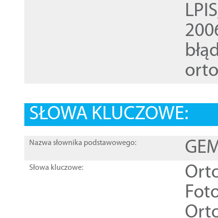
LPI
200
błąd
ort
SŁOWA KLUCZOWE:
GEME
Nazwa słownika podstawowego:
Ort
Słowa kluczowe:
Foto
Ort