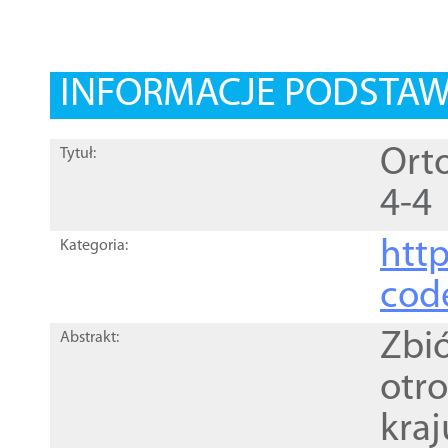
INFORMACJE PODSTA
Orto
Tytuł:
4-4
http
Kategoria:
cod
Zbi
Abstrakt:
otr
kra