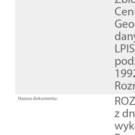
Zbi
Cen
Geod
dan
LPI
pod
1992
Roz
ROZ
Nazwa dokumentu:
z dn
wyk