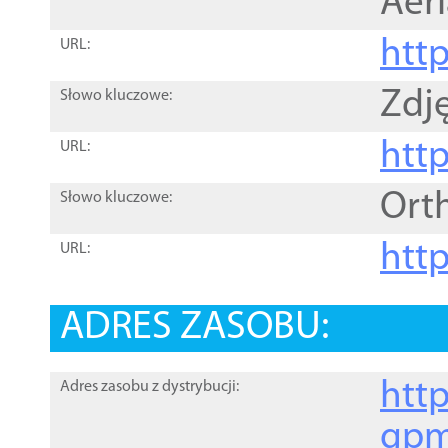
Aer
htt
URL:
Zdję
Słowo kluczowe:
htt
URL:
Ort
Słowo kluczowe:
http
URL:
ADRES ZASOBU:
http
Adres zasobu z dystrybucji:
gpm