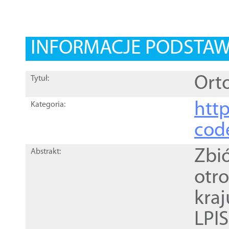
INFORMACJE PODSTA
Orto
Tytuł:
http
Kategoria:
cod
Zbi
Abstrakt:
otr
kra
LPI