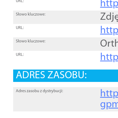
htt
URL:
Zdję
Słowo kluczowe:
htt
URL:
Ort
Słowo kluczowe:
http
URL:
ADRES ZASOBU:
http
Adres zasobu z dystrybucji:
gpm