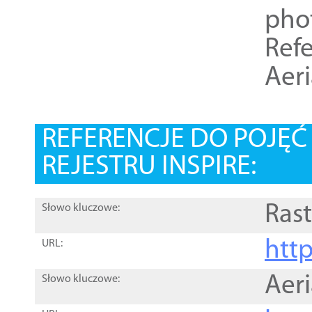
pho
Refe
Aer
REFERENCJE DO POJĘ
REJESTRU INSPIRE:
Rast
Słowo kluczowe:
htt
URL:
Aer
Słowo kluczowe: