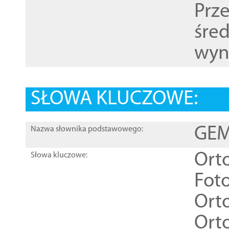
Prz
śre
wyn
SŁOWA KLUCZOWE:
GEME
Nazwa słownika podstawowego:
Ort
Słowa kluczowe:
Foto
Ort
Ort