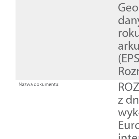
Geod
dan
rok
ark
(EPS
Roz
ROZ
Nazwa dokumentu:
z dn
wyk
Euro
inte