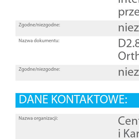
prz
nie
Zgodne/niezgodne:
D2.8
Nazwa dokumentu:
Orth
nie
Zgodne/niezgodne:
DANE KONTAKTOWE:
Cen
Nazwa organizacji:
i Ka