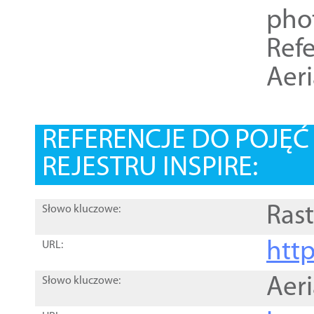
pho
Refe
Aer
REFERENCJE DO POJĘ
REJESTRU INSPIRE:
Rast
Słowo kluczowe:
htt
URL:
Aer
Słowo kluczowe: