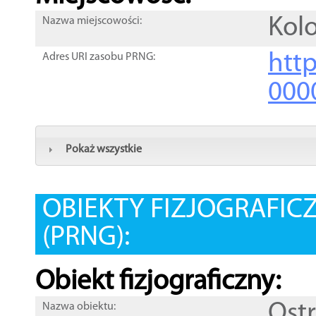
Kol
Nazwa miejscowości:
htt
Adres URI zasobu PRNG:
000
Pokaż wszystkie
OBIEKTY FIZJOGRAFIC
(PRNG):
Obiekt fizjograficzny:
Ost
Nazwa obiektu: