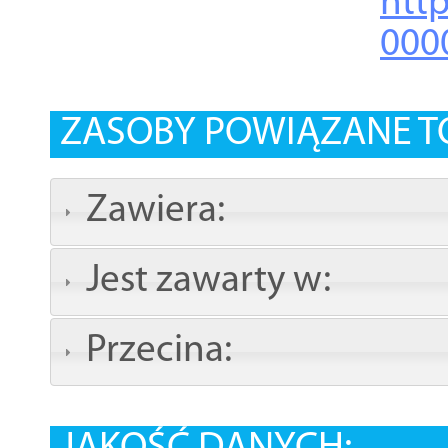
http
000
ZASOBY POWIĄZANE T
Zawiera:
Jest zawarty w:
Przecina: