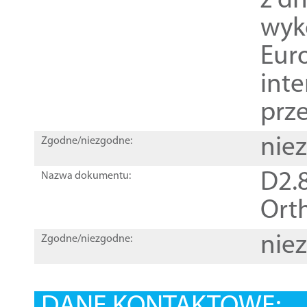
z dn
wyk
Euro
inte
prz
nie
Zgodne/niezgodne:
D2.8
Nazwa dokumentu:
Orth
nie
Zgodne/niezgodne: