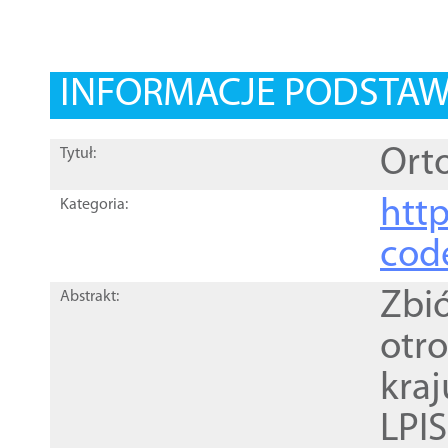
INFORMACJE PODSTA
Orto
Tytuł:
http
Kategoria:
cod
Zbi
Abstrakt:
otr
kra
LPI