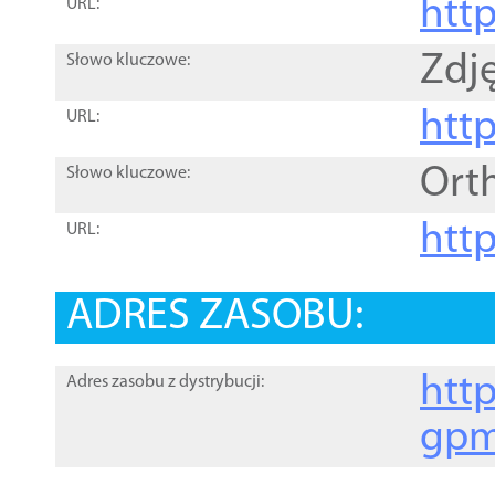
htt
URL:
Zdję
Słowo kluczowe:
htt
URL:
Ort
Słowo kluczowe:
http
URL:
ADRES ZASOBU:
http
Adres zasobu z dystrybucji:
gpm