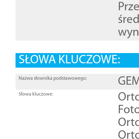
Prz
śre
wyn
SŁOWA KLUCZOWE:
GEME
Nazwa słownika podstawowego:
Ort
Słowa kluczowe:
Foto
Ort
Ort