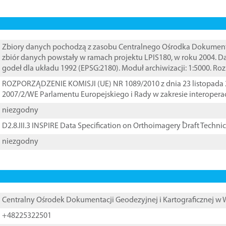
Zbiory danych pochodzą z zasobu Centralnego Ośrodka Dokumentacj
zbiór danych powstały w ramach projektu LPIS180, w roku 2004. 
godeł dla układu 1992 (EPSG:2180). Moduł archiwizacji: 1:5000. Ro
ROZPORZĄDZENIE KOMISJI (UE) NR 1089/2010 z dnia 23 listopada 
2007/2/WE Parlamentu Europejskiego i Rady w zakresie interopera
niezgodny
D2.8.III.3 INSPIRE Data Specification on Orthoimagery ֠Draft Techni
niezgodny
Centralny Ośrodek Dokumentacji Geodezyjnej i Kartograficznej w
+48225322501