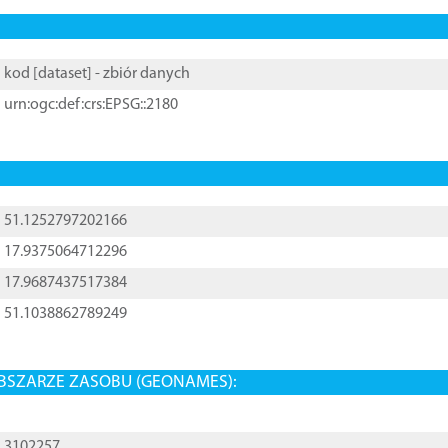
kod [
dataset
] - zbiór danych
urn:ogc:def:crs:EPSG::2180
51.1252797202166
17.9375064712296
17.9687437517384
51.1038862789249
BSZARZE ZASOBU (GEONAMES):
3102257