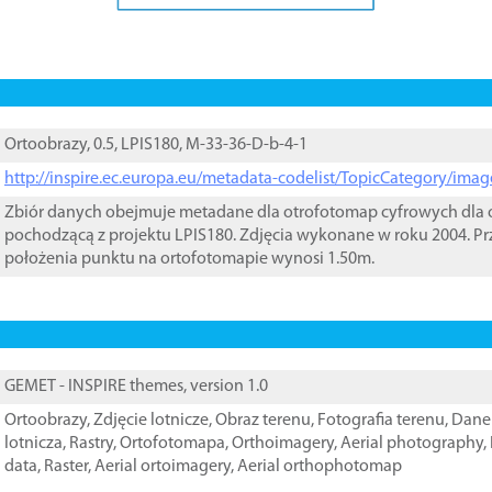
Ortoobrazy, 0.5, LPIS180, M-33-36-D-b-4-1
http://inspire.ec.europa.eu/metadata-codelist/TopicCategory/im
Zbiór danych obejmuje metadane dla otrofotomap cyfrowych dla o
pochodzącą z projektu LPIS180. Zdjęcia wykonane w roku 2004. Pr
położenia punktu na ortofotomapie wynosi 1.50m.
GEMET - INSPIRE themes, version 1.0
Ortoobrazy
,
Zdjęcie lotnicze
,
Obraz terenu
,
Fotografia terenu
,
Dane 
lotnicza
,
Rastry
,
Ortofotomapa
,
Orthoimagery
,
Aerial photography
,
data
,
Raster
,
Aerial ortoimagery
,
Aerial orthophotomap