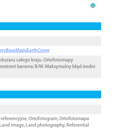
ageryBaseMapsEarthCover
bszaru całego kraju. Ortofotomapy
zestrzeń barwna: B/W. Maksymalny błąd średni
referencyjne
,
Ortofotogram
,
Ortofotomapa
Land image
,
Land photography
,
Referential