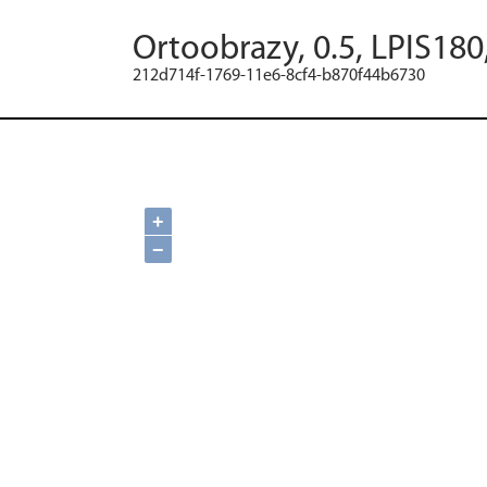
Ortoobrazy, 0.5, LPIS18
212d714f-1769-11e6-8cf4-b870f44b6730
+
−