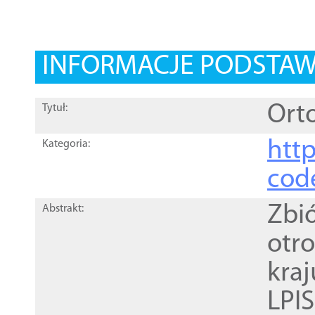
INFORMACJE PODSTA
Orto
Tytuł:
http
Kategoria:
cod
Zbi
Abstrakt:
otr
kra
LPI