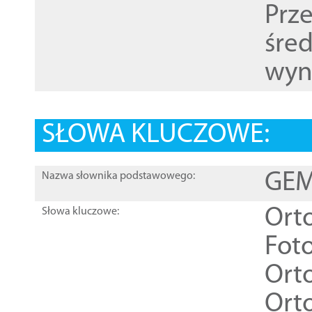
Prz
śre
wyn
SŁOWA KLUCZOWE:
GEME
Nazwa słownika podstawowego:
Ort
Słowa kluczowe:
Foto
Ort
Ort