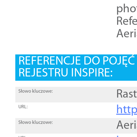
pho
Refe
Aer
REFERENCJE DO POJĘ
REJESTRU INSPIRE:
Rast
Słowo kluczowe:
htt
URL:
Aer
Słowo kluczowe: