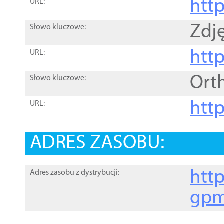
htt
URL:
Zdję
Słowo kluczowe:
htt
URL:
Ort
Słowo kluczowe:
http
URL:
ADRES ZASOBU:
http
Adres zasobu z dystrybucji:
gpm