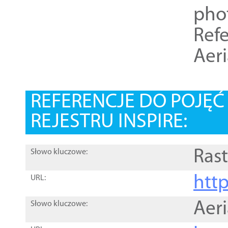
pho
Refe
Aer
REFERENCJE DO POJĘ
REJESTRU INSPIRE:
Rast
Słowo kluczowe:
htt
URL:
Aer
Słowo kluczowe: