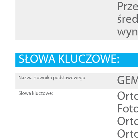
Prz
śre
wyn
SŁOWA KLUCZOWE:
GEME
Nazwa słownika podstawowego:
Ort
Słowa kluczowe:
Foto
Ort
Ort