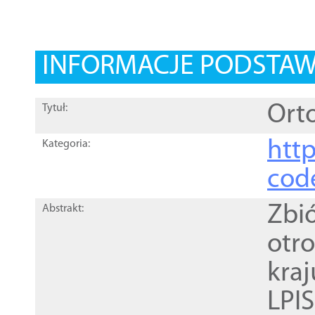
INFORMACJE PODSTA
Orto
Tytuł:
http
Kategoria:
cod
Zbi
Abstrakt:
otr
kra
LPI