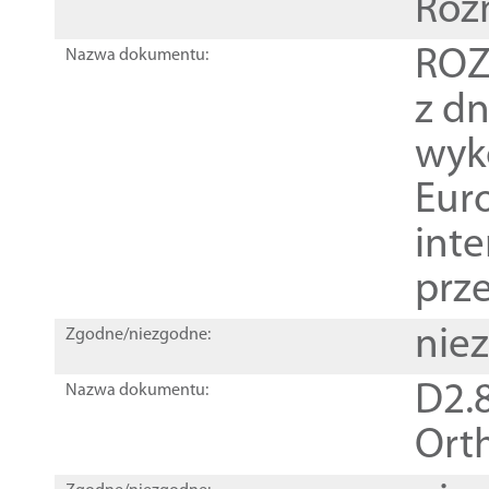
Roz
ROZ
Nazwa dokumentu:
z dn
wyk
Euro
inte
prz
nie
Zgodne/niezgodne:
D2.8
Nazwa dokumentu:
Orth