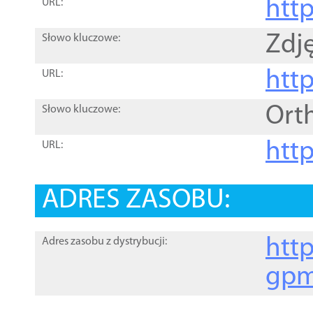
htt
URL:
Zdję
Słowo kluczowe:
htt
URL:
Ort
Słowo kluczowe:
http
URL:
ADRES ZASOBU:
http
Adres zasobu z dystrybucji:
gpm