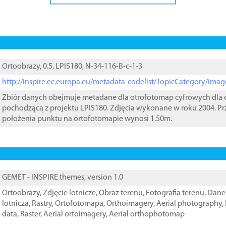
Ortoobrazy, 0.5, LPIS180, N-34-116-B-c-1-3
http://inspire.ec.europa.eu/metadata-codelist/TopicCategory/im
Zbiór danych obejmuje metadane dla otrofotomap cyfrowych dla o
pochodzącą z projektu LPIS180. Zdjęcia wykonane w roku 2004. Pr
położenia punktu na ortofotomapie wynosi 1.50m.
GEMET - INSPIRE themes, version 1.0
Ortoobrazy
,
Zdjęcie lotnicze
,
Obraz terenu
,
Fotografia terenu
,
Dane 
lotnicza
,
Rastry
,
Ortofotomapa
,
Orthoimagery
,
Aerial photography
,
data
,
Raster
,
Aerial ortoimagery
,
Aerial orthophotomap