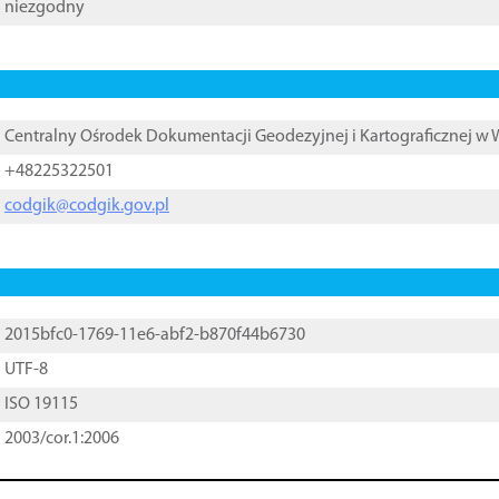
niezgodny
Centralny Ośrodek Dokumentacji Geodezyjnej i Kartograficznej w
+48225322501
codgik@codgik.gov.pl
2015bfc0-1769-11e6-abf2-b870f44b6730
UTF-8
ISO 19115
2003/cor.1:2006