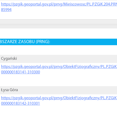
https://pzgik.geoportal.gov.pl/prng/Miejscowosc/PL.PZGiK.204.
85994
BSZARZE ZASOBU (PRNG):
Cygański
https://pzgik.geoportal.gov.pl/prng/ObiektFizjograficzny/PL.PZG
000000183141-310300
Łysa Góra
https://pzgik.geoportal.gov.pl/prng/ObiektFizjograficzny/PL.PZG
000000183142-310301