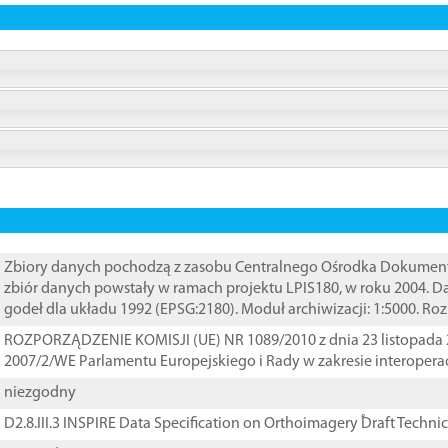
Zbiory danych pochodzą z zasobu Centralnego Ośrodka Dokumentacj
zbiór danych powstały w ramach projektu LPIS180, w roku 2004. 
godeł dla układu 1992 (EPSG:2180). Moduł archiwizacji: 1:5000. Ro
ROZPORZĄDZENIE KOMISJI (UE) NR 1089/2010 z dnia 23 listopada 
2007/2/WE Parlamentu Europejskiego i Rady w zakresie interopera
niezgodny
D2.8.III.3 INSPIRE Data Specification on Orthoimagery ֠Draft Techni