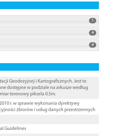
1
4
4
i Geodezyjnej i Kartograficznych. Jest to
Dane dostępne w podziale na arkusze według
zmiar terenowy piksela 0.5m.
2010 r. w sprawie wykonania dyrektywy
cyjności zbiorów i usług danych przestrzennych
cal Guidelines