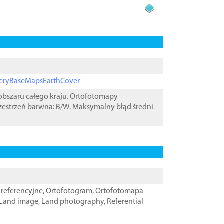
ageryBaseMapsEarthCover
bszaru całego kraju. Ortofotomapy
zestrzeń barwna: B/W. Maksymalny błąd średni
referencyjne
,
Ortofotogram
,
Ortofotomapa
Land image
,
Land photography
,
Referential