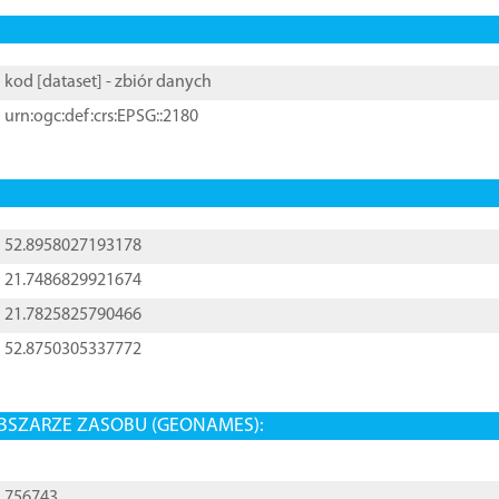
kod [
dataset
] - zbiór danych
urn:ogc:def:crs:EPSG::2180
52.8958027193178
21.7486829921674
21.7825825790466
52.8750305337772
BSZARZE ZASOBU (GEONAMES):
756743