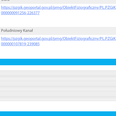
https://pzgik.geoportal.gov.pl/prng/ObiektFizjograficzny/PL.PZG
000000091256-226377
Południowy Kanał
https://pzgik.geoportal.gov.pl/prng/ObiektFizjograficzny/PL.PZG
000000107819-239085