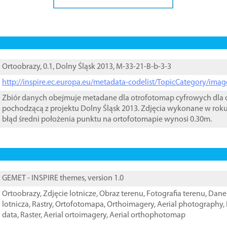
Ortoobrazy, 0.1, Dolny Śląsk 2013, M-33-21-B-b-3-3
http://inspire.ec.europa.eu/metadata-codelist/TopicCategory/im
Zbiór danych obejmuje metadane dla otrofotomap cyfrowych dla o
pochodzącą z projektu Dolny Śląsk 2013. Zdjęcia wykonane w rok
błąd średni położenia punktu na ortofotomapie wynosi 0.30m.
GEMET - INSPIRE themes, version 1.0
Ortoobrazy
,
Zdjęcie lotnicze
,
Obraz terenu
,
Fotografia terenu
,
Dane 
lotnicza
,
Rastry
,
Ortofotomapa
,
Orthoimagery
,
Aerial photography
,
data
,
Raster
,
Aerial ortoimagery
,
Aerial orthophotomap