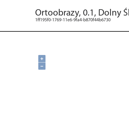
Ortoobrazy, 0.1, Dolny Ś
1ff195f0-1769-11e6-9fa4-b870f44b6730
+
−