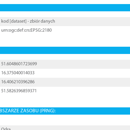
kod [
dataset
] - zbiór danych
urn:ogc:def:crs:EPSG::2180
51.6048601723699
16.375040014033
16.406210396286
51.5826396859371
BSZARZE ZASOBU (PRNG):
Odra