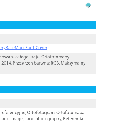
ageryBaseMapsEarthCover
bszaru całego kraju. Ortofotomapy
u 2014. Przestrzeń barwna: RGB. Maksymalny
referencyjne
,
Ortofotogram
,
Ortofotomapa
Land image
,
Land photography
,
Referential