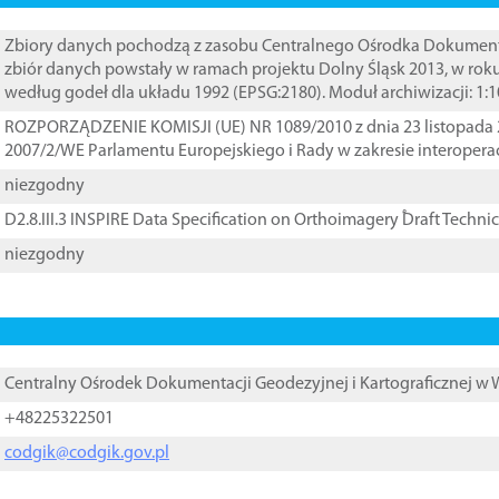
Zbiory danych pochodzą z zasobu Centralnego Ośrodka Dokumentacj
zbiór danych powstały w ramach projektu Dolny Śląsk 2013, w rok
według godeł dla układu 1992 (EPSG:2180). Moduł archiwizacji: 1:
ROZPORZĄDZENIE KOMISJI (UE) NR 1089/2010 z dnia 23 listopada 
2007/2/WE Parlamentu Europejskiego i Rady w zakresie interopera
niezgodny
D2.8.III.3 INSPIRE Data Specification on Orthoimagery ֠Draft Techni
niezgodny
Centralny Ośrodek Dokumentacji Geodezyjnej i Kartograficznej w
+48225322501
codgik@codgik.gov.pl