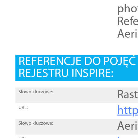
pho
Refe
Aer
REFERENCJE DO POJĘ
REJESTRU INSPIRE:
Rast
Słowo kluczowe:
htt
URL:
Aer
Słowo kluczowe: