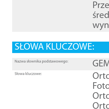
Prz
śre
wyn
SŁOWA KLUCZOWE:
GEME
Nazwa słownika podstawowego:
Ort
Słowa kluczowe:
Foto
Ort
Ort