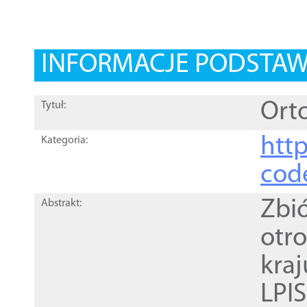
INFORMACJE PODSTA
Orto
Tytuł:
http
Kategoria:
cod
Zbi
Abstrakt:
otr
kra
LPI