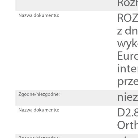
Roz
ROZ
Nazwa dokumentu:
z dn
wyk
Euro
inte
prz
nie
Zgodne/niezgodne:
D2.8
Nazwa dokumentu:
Orth