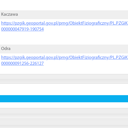
Kaczawa
https://pzgik.geoportal.gov.pl/prng/ObiektFizjograficzny/PL.PZG
000000047919-190754
Odra
https://pzgik.geoportal.gov.pl/prng/ObiektFizjograficzny/PL.PZG
000000091256-226127