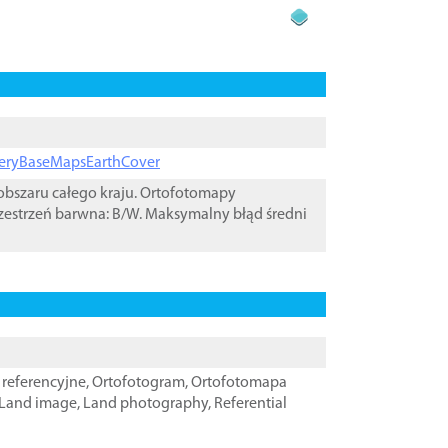
ageryBaseMapsEarthCover
bszaru całego kraju. Ortofotomapy
zestrzeń barwna: B/W. Maksymalny błąd średni
referencyjne
,
Ortofotogram
,
Ortofotomapa
Land image
,
Land photography
,
Referential