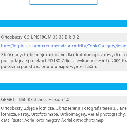
Ortoobrazy, 0.5, LPIS180, M-33-33-B-b-3-2
http://inspire.ec.europa.eu/metadata-codelist/TopicCategory/im
Zbiór danych obejmuje metadane dla otrofotomap cyfrowych dla o
pochodzącą z projektu LPIS180. Zdjęcia wykonane w roku 2004. Pr
położenia punktu na ortofotomapie wynosi 1.50m.
GEMET - INSPIRE themes, version 1.0
Ortoobrazy
,
Zdjęcie lotnicze
,
Obraz terenu
,
Fotografia terenu
,
Dane 
lotnicza
,
Rastry
,
Ortofotomapa
,
Orthoimagery
,
Aerial photography
,
data
,
Raster
,
Aerial ortoimagery
,
Aerial orthophotomap