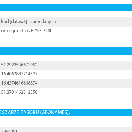
kod [
dataset
] - zbiór danych
urn:ogc:def:crs:EPSG::2180
51.2923536671052
16.4062887214527
16.4374616668874
51.2701462812558
BSZARZE ZASOBU (GEONAMES):
3094091