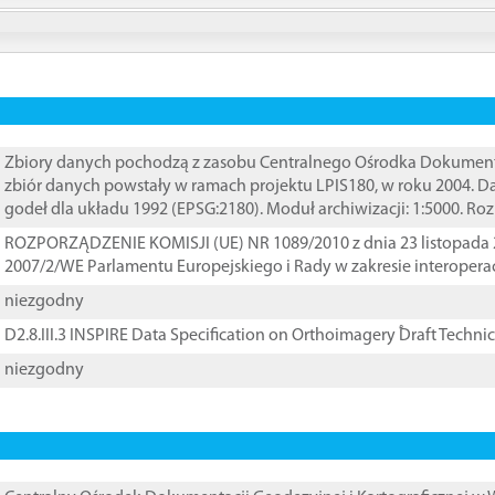
Zbiory danych pochodzą z zasobu Centralnego Ośrodka Dokumentacj
zbiór danych powstały w ramach projektu LPIS180, w roku 2004. 
godeł dla układu 1992 (EPSG:2180). Moduł archiwizacji: 1:5000. Ro
ROZPORZĄDZENIE KOMISJI (UE) NR 1089/2010 z dnia 23 listopada 
2007/2/WE Parlamentu Europejskiego i Rady w zakresie interopera
niezgodny
D2.8.III.3 INSPIRE Data Specification on Orthoimagery ֠Draft Techni
niezgodny