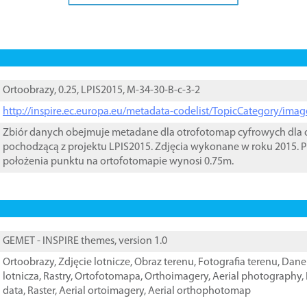
Ortoobrazy, 0.25, LPIS2015, M-34-30-B-c-3-2
http://inspire.ec.europa.eu/metadata-codelist/TopicCategory/im
Zbiór danych obejmuje metadane dla otrofotomap cyfrowych dla o
pochodzącą z projektu LPIS2015. Zdjęcia wykonane w roku 2015. P
położenia punktu na ortofotomapie wynosi 0.75m.
GEMET - INSPIRE themes, version 1.0
Ortoobrazy
,
Zdjęcie lotnicze
,
Obraz terenu
,
Fotografia terenu
,
Dane 
lotnicza
,
Rastry
,
Ortofotomapa
,
Orthoimagery
,
Aerial photography
,
data
,
Raster
,
Aerial ortoimagery
,
Aerial orthophotomap