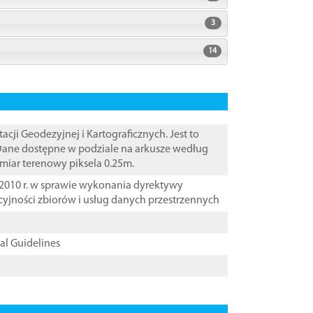
3
14
i Geodezyjnej i Kartograficznych. Jest to
 Dane dostępne w podziale na arkusze według
zmiar terenowy piksela 0.25m.
2010 r. w sprawie wykonania dyrektywy
cyjności zbiorów i usług danych przestrzennych
cal Guidelines