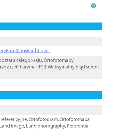
ageryBaseMapsEarthCover
bszaru całego kraju. Ortofotomapy
rzestrzeń barwna: RGB. Maksymalny błąd średni
referencyjne
,
Ortofotogram
,
Ortofotomapa
Land image
,
Land photography
,
Referential