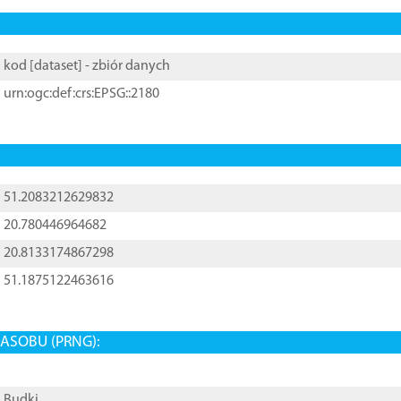
kod [
dataset
] - zbiór danych
urn:ogc:def:crs:EPSG::2180
51.2083212629832
20.780446964682
20.8133174867298
51.1875122463616
ASOBU (PRNG):
Budki