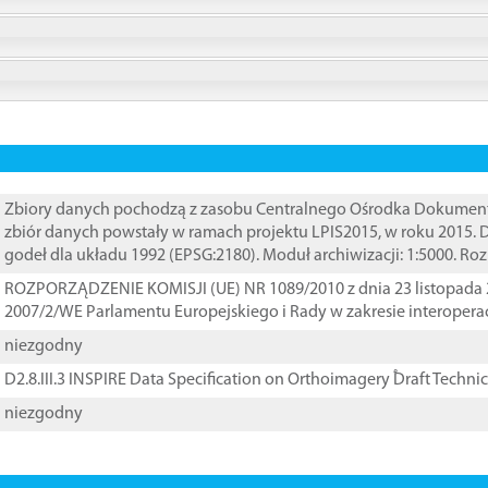
Zbiory danych pochodzą z zasobu Centralnego Ośrodka Dokumentacj
zbiór danych powstały w ramach projektu LPIS2015, w roku 2015.
godeł dla układu 1992 (EPSG:2180). Moduł archiwizacji: 1:5000. Ro
ROZPORZĄDZENIE KOMISJI (UE) NR 1089/2010 z dnia 23 listopada 
2007/2/WE Parlamentu Europejskiego i Rady w zakresie interopera
niezgodny
D2.8.III.3 INSPIRE Data Specification on Orthoimagery ֠Draft Techni
niezgodny