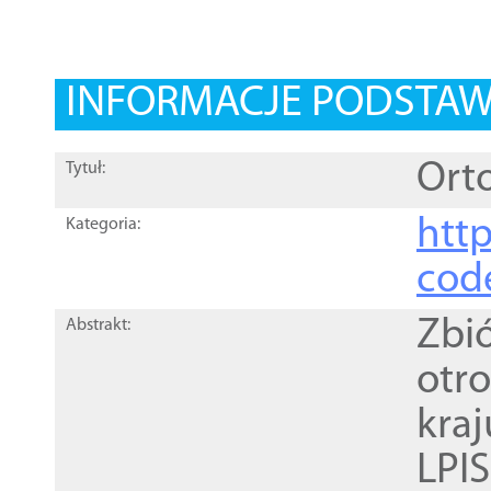
INFORMACJE PODSTA
Orto
Tytuł:
http
Kategoria:
cod
Zbi
Abstrakt:
otr
kra
LPI