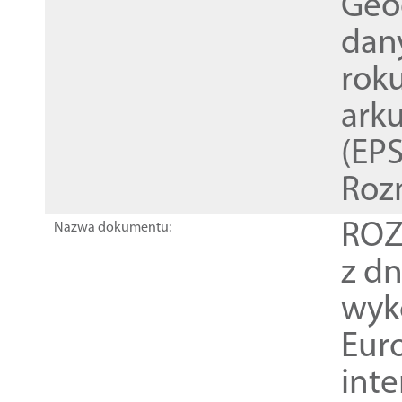
Geod
dan
rok
ark
(EPS
Roz
ROZ
Nazwa dokumentu:
z dn
wyk
Euro
inte