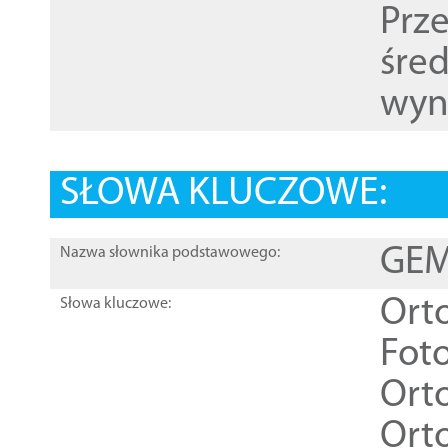
Prz
śre
wyn
SŁOWA KLUCZOWE:
GEME
Nazwa słownika podstawowego:
Ort
Słowa kluczowe:
Foto
Ort
Ort