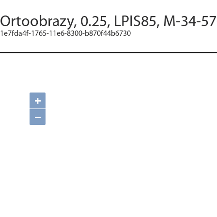
Ortoobrazy, 0.25, LPIS85, M-34-5
1e7fda4f-1765-11e6-8300-b870f44b6730
+
−