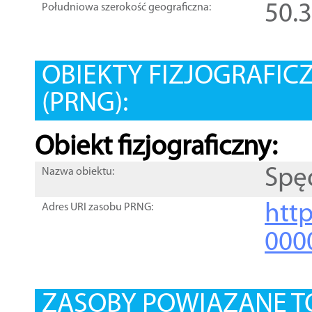
50.
Południowa szerokość geograficzna:
OBIEKTY FIZJOGRAFIC
(PRNG):
Obiekt fizjograficzny:
Spę
Nazwa obiektu:
http
Adres URI zasobu PRNG:
000
ZASOBY POWIĄZANE T