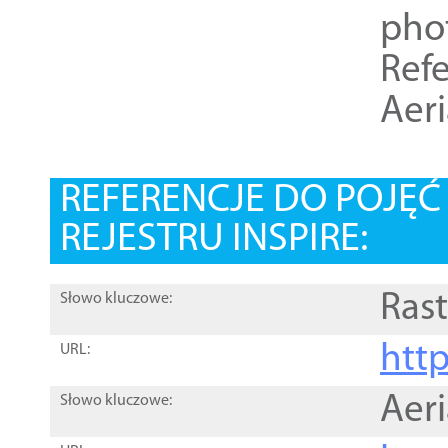
pho
Refe
Aer
REFERENCJE DO POJĘ
REJESTRU INSPIRE:
Rast
Słowo kluczowe:
htt
URL:
Aer
Słowo kluczowe: