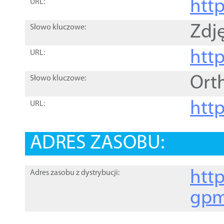
htt
URL:
Zdję
Słowo kluczowe:
htt
URL:
Ort
Słowo kluczowe:
http
URL:
ADRES ZASOBU:
http
Adres zasobu z dystrybucji:
gpm